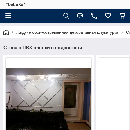
"DeLuХe"
Жидкие обои-современная декоративная штукатурка
С
Стена с ПВХ пленки с подсветкой