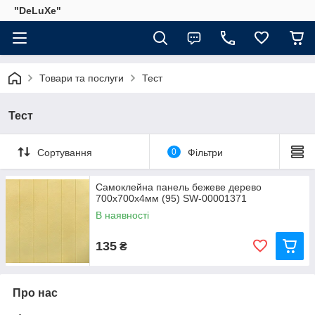
"DeLuХe"
Товари та послуги
Тест
Тест
Сортування
0
Фільтри
Самоклейна панель бежеве дерево
700х700х4мм (95) SW-00001371
В наявності
135
₴
Про нас