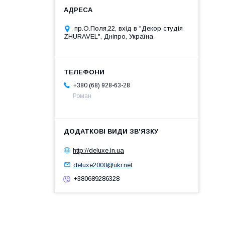
пр.О.Поля,22, вхід в "Декор студія
ZHURAVEL", Дніпро, Україна
+380 (68) 928-63-28
Роман
http://deluxe.in.ua
deluxe2000@ukr.net
+380689286328