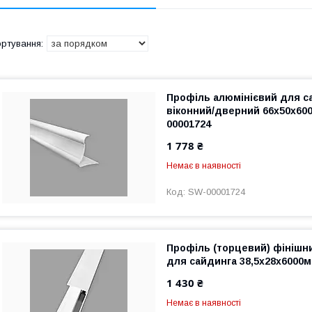
Профіль алюмінієвий для с
віконний/дверний 66х50х60
00001724
1 778 ₴
Немає в наявності
SW-00001724
Профіль (торцевий) фінішн
для сайдинга 38,5х28х6000
1 430 ₴
Немає в наявності