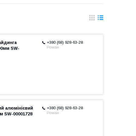
айдинга
+380 (68) 928-63-28
Роман
00мм SW-
ий алюмінієвий
+380 (68) 928-63-28
Роман
мм SW-00001728