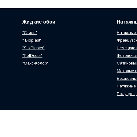
Жидкие обои
Натяжн
"Стиль"
Натяжные 
" Bioplast"
Французск
"SilkPlaster"
Немецкие 
"PolDecor"
Фотопечат
"Макс-Колор"
Сатиновый
Матовые н
Бесшовные
Натяжные 
Полупрозр