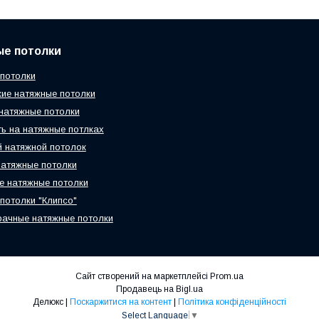
ые потолки
потолки
ие натяжные потолки
натяжные потолки
ь на натяжные потлках
 натяжной потолок
атяжные потолки
 натяжные потолки
потолки "Клипсо"
ачные натяжные потолки
Сайт створений на маркетплейсі
Prom.ua
Продавець на Bigl.ua
Делюкс |
Поскаржитися на контент
|
Політика конфіденційності
Select Language
▼