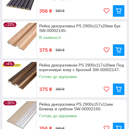
356
₴
560 ₴
–33%
Рейка декоративна PS 2900х117х20мм Бук
SW-00002145-
В наявності
375
₴
560 ₴
–4%
Рейка декоративная PS 2900х117х20мм Под
коричневую кожу с бронзой SW-00002147-
Готово до відправки
375
₴
389 ₴
–36%
Рейка декоративна PS 2900х157х11мм
Бежева зі сріблом SW-00002150-
Готово до відправки
356
₴
560 ₴