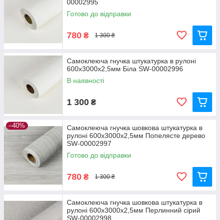
00002995
Готово до відправки
780
₴
1 300 ₴
Самоклеюча гнучка штукатурка в рулоні
600х3000х2,5мм Біла SW-00002996
В наявності
1 300
₴
–40%
Самоклеюча гнучка шовкова штукатурка в
рулоні 600х3000х2,5мм Попелясте дерево
SW-00002997
Готово до відправки
780
₴
1 300 ₴
Самоклеюча гнучка шовкова штукатурка в
рулоні 600х3000х2,5мм Перлинний сірий
SW-00002998