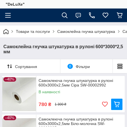
"DeLuХe"
Товари та послуги
Самоклейна гнучка штукатурка
Са
Самоклейна гнучка штукатурка в рулоні 600*3000*2,5
мм
Сортування
0
Фільтри
–40%
Самоклеюча гнучка штукатурка в рулоні
600х3000х2,5мм Сіра SW-00002992
В наявності
780
₴
1 300 ₴
–40%
Самоклеюча гнучка штукатурка в рулоні
600х3000х2,5мм Біло-молочна SW-