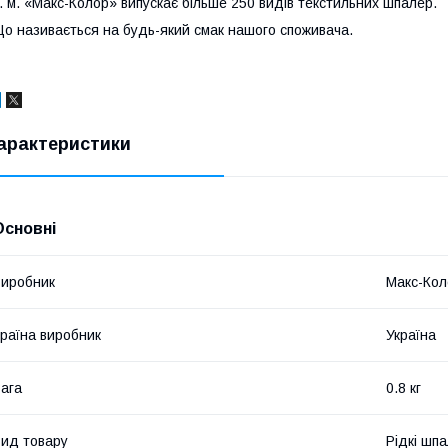
. м. «Макс-Колор» випускає більше 250 видів текстильних шпалер.
о називається на будь-який смак нашого споживача.
арактеристики
Основні
иробник
Макс-Кол
раїна виробник
Україна
ага
0.8 кг
ид товару
Рідкі шп