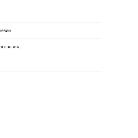
чевий
і волокна