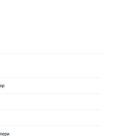
ор
алери