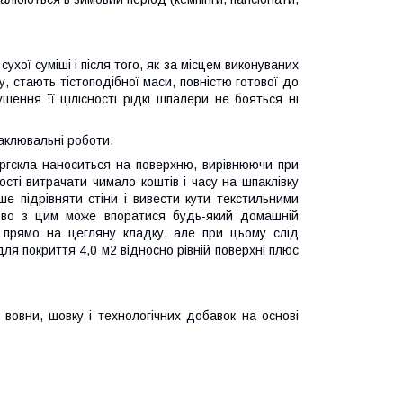
ухої суміші і після того, як за місцем виконуваних
, стають тістоподібної маси, повністю готової до
ушення її цілісності рідкі шпалери не бояться ні
аклювальні роботи.
оргскла наноситься на поверхню, вирівнюючи при
ості витрачати чимало коштів і часу на шпаклівку
ше підрівняти стіни і вивести кути текстильними
ково з цим може впоратися будь-який домашній
 прямо на цегляну кладку, але при цьому слід
ля покриття 4,0 м2 відносно рівній поверхні плюс
вовни, шовку і технологічних добавок на основі