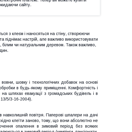
окидаючи сайту.
ься з клеєм і наносяться на стіну, створюючи
 та піднімає настрій, але важливо використовувати
им, білим чи натуральним деревом. Також важливо,
дин.
вовни, шовку і технологічних добавок на основі
бробки в будь-якому приміщенні. Комфортність і
 на шляхах евакуації з громадських будівель і в
13/5/3-16-2004).
 в навколишній повітря. Паперові шпалери на дачі
бхідно клеїти заново, тому, що вони абсолютно не
лючення опалення в зимовий період без всяких
палюються в зимовий період (кемпінги, пансіонати,