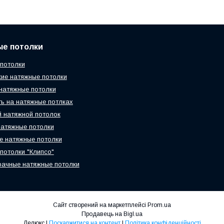
ые потолки
потолки
ие натяжные потолки
натяжные потолки
ь на натяжные потлках
 натяжной потолок
атяжные потолки
 натяжные потолки
потолки "Клипсо"
ачные натяжные потолки
Сайт створений на маркетплейсі
Prom.ua
Продавець на Bigl.ua
Делюкс |
Поскаржитися на контент
|
Політика конфіденційності