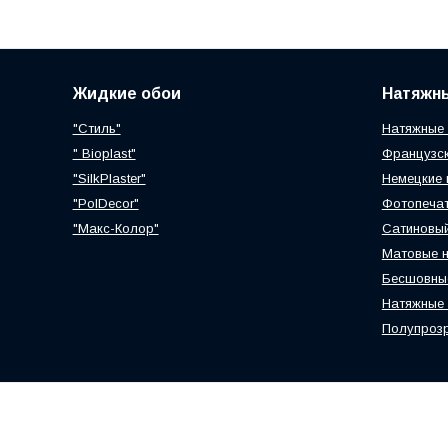
Жидкие обои
Натяжн
"Стиль"
Натяжные 
" Bioplast"
Французск
"SilkPlaster"
Немецкие 
"PolDecor"
Фотопечат
"Макс-Колор"
Сатиновый
Матовые н
Бесшовные
Натяжные 
Полупрозр