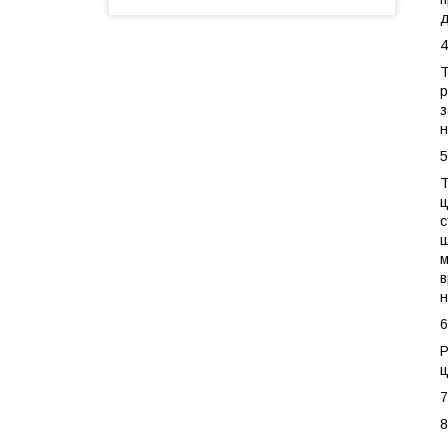
д
4
Т
р
з
н
5
Т
ц
с
ш
м
в
н
6
Р
ц
7
8