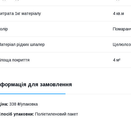
итрата 1кг матеріалу
4 кв.м
олір
Помаран
атеріал рідких шпалер
Целюлозн
лоща покриття
4 м²
нформація для замовлення
іна:
338 ₴/упаковка
посіб упаковки:
Поліетиленовий пакет