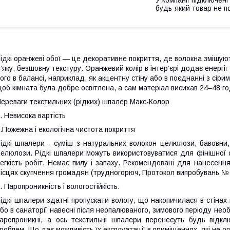
будь-який товар не п
ідкі оранжеві обої — це декоративне покриття, де волокна змішуют
’яку, безшовну текстуру. Оранжевий колір в інтер’єрі додає енергії
ого в балансі, наприклад, як акцентну стіну або в поєднанні з сір
об кімната була добре освітлена, а сам матеріал висихав 24–48 го
ереваги текстильних (рідких) шпалер Макс-Колор
. Невисока вартість
.Пожежна і екологічна чистота покриття
ідкі шпалери - суміш з натуральних волокон целюлози, бавовни, 
елюлози. Рідкі шпалери можуть використовуватися для фінішної о
егкість робіт. Немає пилу і запаху. Рекомендовані для нанесення
ісцях скупчення громадян (трудногорюч, Протокол випробувань № 
. Паропроникність і вологостійкість.
ідкі шпалери здатні пропускати вологу, що накопичилася в стінах
бо в санаторії навесні після неопалюваного, зимового періоду нео
аропроникні, а ось текстильні шпалери перенесуть будь відк
роблем. Що дає можливість їх експлуатації в приміщеннях, які не о