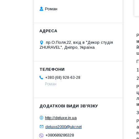
Роман
Р
м
пр.О.Поля,22, вхід в "Декор студія
й
ZHURAVEL", Дніпро, Україна
щ
П
1
+380 (68) 928-63-28
2
Роман
Р
ц
л
м
3
http://deluxe.in.ua
Р
deluxe2000@ukr.net
а
п
+380689286328
п