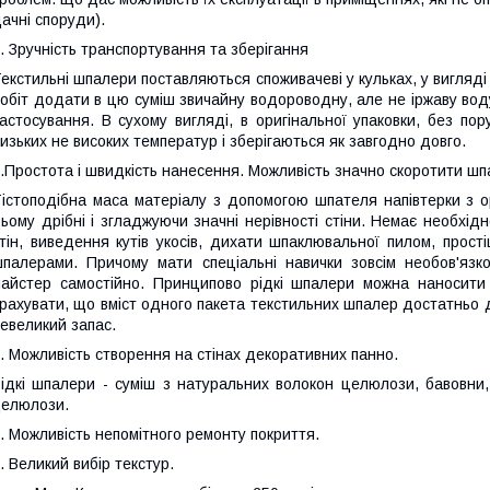
ачні споруди).
. Зручність транспортування та зберігання
екстильні шпалери поставляються споживачеві у кульках, у вигляді с
обіт додати в цю суміш звичайну водороводну, але не іржаву воду
астосування. В сухому вигляді, в оригінальної упаковки, без пор
изьких не високих температур і зберігаються як завгодно довго.
.Простота і швидкість нанесення. Можливість значно скоротити шп
істоподібна маса матеріалу з допомогою шпателя напівтерки з 
ьому дрібні і згладжуючи значні нерівності стіни. Немає необхідн
тін, виведення кутів укосів, дихати шпаклювальної пилом, прості
палерами. Причому мати спеціальні навички зовсім необов'яз
айстер самостійно. Принципово рідкі шпалери можна наносити
рахувати, що вміст одного пакета текстильних шпалер достатньо д
евеликий запас.
. Можливість створення на стінах декоративних панно.
ідкі шпалери - суміш з натуральних волокон целюлози, бавовни, 
елюлози.
. Можливість непомітного ремонту покриття.
. Великий вибір текстур.