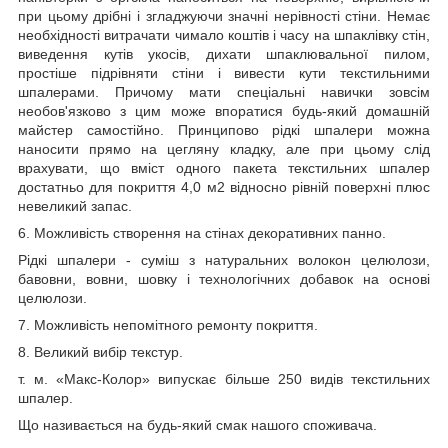
при цьому дрібні і згладжуючи значні нерівності стіни. Немає
необхідності витрачати чимало коштів і часу на шпаклівку стін,
виведення кутів укосів, дихати шпаклювальної пилом,
простіше підрівняти стіни і вивести кути текстильними
шпалерами. Причому мати спеціальні навички зовсім
необов'язково з цим може впоратися будь-який домашній
майстер самостійно. Принципово рідкі шпалери можна
наносити прямо на цегляну кладку, але при цьому слід
врахувати, що вміст одного пакета текстильних шпалер
достатньо для покриття 4,0 м2 відносно рівній поверхні плюс
невеликий запас.
6. Можливість створення на стінах декоративних панно.
Рідкі шпалери - суміш з натуральних волокон целюлози,
бавовни, вовни, шовку і технологічних добавок на основі
целюлози.
7. Можливість непомітного ремонту покриття.
8. Великий вибір текстур.
т. м. «Макс-Колор» випускає більше 250 видів текстильних
шпалер.
Що називається на будь-який смак нашого споживача.