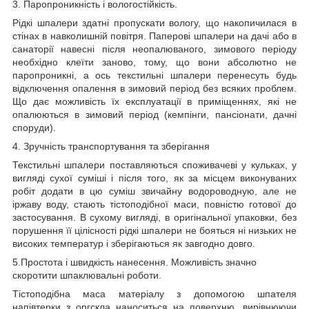
3. Паропроникність і вологостійкість.
Рідкі шпалери здатні пропускати вологу, що накопичилася в
стінах в навколишній повітря. Паперові шпалери на дачі або в
санаторії навесні після неопалюваного, зимового періоду
необхідно клеїти заново, тому, що вони абсолютно не
паропроникні, а ось текстильні шпалери перенесуть будь
відключення опалення в зимовий період без всяких проблем.
Що дає можливість їх експлуатації в приміщеннях, які не
опалюються в зимовий період (кемпінги, пансіонати, дачні
споруди).
4. Зручність транспортування та зберігання
Текстильні шпалери поставляються споживачеві у кульках, у
вигляді сухої суміші і після того, як за місцем виконуваних
робіт додати в цю суміш звичайну водороводную, але не
іржаву воду, стають тістоподібної маси, повністю готової до
застосування. В сухому вигляді, в оригінальної упаковки, без
порушення її цілісності рідкі шпалери не бояться ні низьких не
високих температур і зберігаються як завгодно довго.
5.Простота і швидкість нанесення. Можливість значно
скоротити шпаклювальні роботи.
Тістоподібна маса матеріалу з допомогою шпателя
напівтерки з оргскла наноситься на поверхню, вирівнюючи