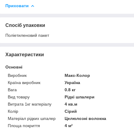
Приховати
Спосіб упаковки
Поліетиленовий пакет
Характеристики
Основні
Виробник
Макс-Колор
Країна виробник
Україна
Вага
0.8 кг
Вид товару
Рідкі шпалери
Витрата 1кг матеріалу
4 кв.м
Колір
Сірий
Матеріал рідких шпалер
Целюлозні волокна
Площа покриття
4 м²