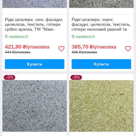
Рідкі шпалери, сині, фасадні,
Рідкі шпалери, чорні,
целюлоза, текстиль, глітери
фасадні, целюлоза, текстиль,
срібло крапка, ТМ "Макс-
глітери неоновий рваний та
Колор", Тип Ф/1
срібло крапка, ТМ "Макс-
В наявності
В наявності
Колор", Тип Ф/2
421,80
385,70
₴/упаковка
₴/упаковка
444 ₴/упаковка
406 ₴/упаковка
Купити
Купити
–5%
–5%