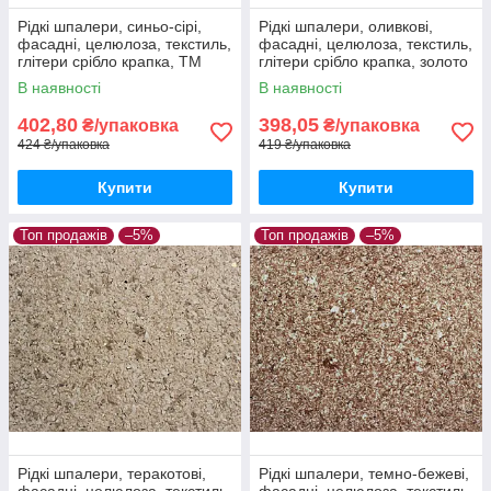
Рідкі шпалери, синьо-сірі,
Рідкі шпалери, оливкові,
фасадні, целюлоза, текстиль,
фасадні, целюлоза, текстиль,
глітери срібло крапка, ТМ
глітери срібло крапка, золото
"Макс-Колор",Тип Ф/3
крапка, ТМ "Макс-Колор",
В наявності
В наявності
Тип Ф/4
402,80
398,05
₴/упаковка
₴/упаковка
424 ₴/упаковка
419 ₴/упаковка
Купити
Купити
Топ продажів
–5%
Топ продажів
–5%
Рідкі шпалери, теракотові,
Рідкі шпалери, темно-бежеві,
фасадні, целюлоза, текстиль,
фасадні, целюлоза, текстиль,