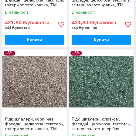
глітери золото крапка, ТМ
глітери золото крапка, ТМ
"Макс-Колор", Тип Ф/9
"Макс-Колор", Тип Ф/10
В наявності
В наявності
421,80
421,80
₴/упаковка
₴/упаковка
444 ₴/упаковка
444 ₴/упаковка
Купити
Купити
–5%
–5%
Рідкі шпалери, коричневі,
Рідкі шпалери, оливкові,
фасадні, целюлоза, текстиль,
фасадні, целюлоза, текстиль,
глітери золото крапка, ТМ
глітери золото та срібло
"Макс-Колор", Тип Ф/11
крапка, ТМ "Макс-Колор",
В наявності
В наявності