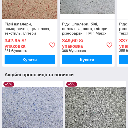
Рідкі шпалери,
Рідкі шпалери, білі,
Рідк
помаранчеві, целюлоза,
целюлоза, шовк, глітери
різн
текстиль, глітери
різнобарвні, ТМ " Макс-
текс
теракотова нитка, золото
Колор", Тип 158/1
нитк
342,95
349,60
337
₴/
₴/
крапка, ТМ "Макс-Колор",
Тип 
упаковка
упаковка
упа
Тип 108/1
361 ₴/упаковка
368 ₴/упаковка
355 ₴
Купити
Купити
Акційні пропозиції та новинки
–5%
–5%