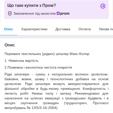
Що таке купити з Пром?
Замовлення під захистом
Опис
Характеристики
Доставка
Оплата
Умови п
Опис
Переваги текстильних (рідких) шпалер Макс-Колор
1. Невисока вартість
2.Пожежна і екологічна чистота покриття
Рідкі шпалери - суміш з натуральних волокон целюлози,
бавовни, вовни, шовку і технологічних добавок на основі
целюлози. Рідкі шпалери можуть використовуватися для
фінішної обробки в будь-якому приміщенні. Комфортність і
легкість робіт. Немає пилу і запаху. Рекомендовані для
нанесення на шляхах евакуації з громадських будівель і в
місцях скупчення громадян (трудногорюч, Протокол
випробувань № 13/5/3-16-2004).