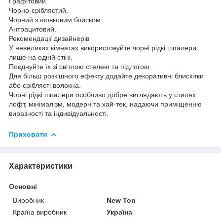
Графітовий.
Чорно-сріблястий.
Чорний з шовковим блиском.
Антрацитовий.
Рекомендації дизайнерів
У невеликих кімнатах використовуйте чорні рідкі шпалери
лише на одній стіні.
Поєднуйте їх зі світлою стелею та підлогою.
Для більш розкішного ефекту додайте декоративні блискітки
або сріблясті волокна.
Чорні рідкі шпалери особливо добре виглядають у стилях
лофт, мінімалізм, модерн та хай-тек, надаючи приміщенню
виразності та індивідуальності.
Приховати
Характеристики
Основні
Виробник
New Ton
Країна виробник
Україна