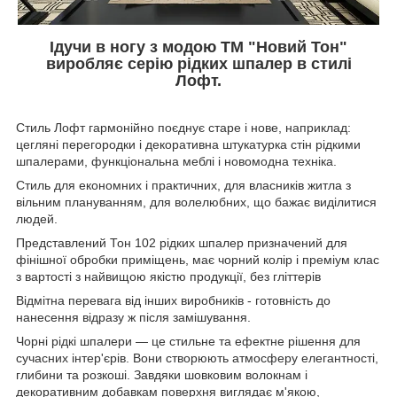
Ідучи в ногу з модою ТМ "Новий Тон"
виробляє серію рідких шпалер в стилі
Лофт.
Стиль Лофт гармонійно поєднує старе і нове, наприклад:
цегляні перегородки і декоративна штукатурка стін рідкими
шпалерами, функціональна меблі і новомодна техніка.
Стиль для економних і практичних, для власників житла з
вільним плануванням, для волелюбних, що бажає виділитися
людей.
Представлений Тон 102 рідких шпалер призначений для
фінішної обробки приміщень, має чорний колір і преміум клас
з вартості з найвищою якістю продукції, без гліттерів
Відмітна перевага від інших виробників - готовність до
нанесення відразу ж після замішування.
Чорні рідкі шпалери — це стильне та ефектне рішення для
сучасних інтер'єрів. Вони створюють атмосферу елегантності,
глибини та розкоші. Завдяки шовковим волокнам і
декоративним добавкам поверхня виглядає м'якою,