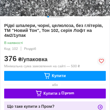
Рідкі шпалери, чорні, целюлоза, без глітерів,
ТМ "Новий Тон", Тон 102, серія Лофт на
4м2/1упак
В наявності
Код: 102
Роздріб
376
₴/упаковка
Мінімальна сума замовлення на сайті — 500 ₴
Купити
або
Купити з
Що таке купити з Пром?