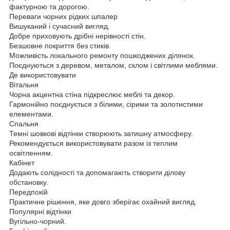
фактурною та дорогою.
Переваги чорних рідких шпалер
Вишуканий і сучасний вигляд.
Добре приховують дрібні нерівності стін.
Безшовне покриття без стиків.
Можливість локального ремонту пошкоджених ділянок.
Поєднуються з деревом, металом, склом і світлими меблями.
Де використовувати
Вітальня
Чорна акцентна стіна підкреслює меблі та декор.
Гармонійно поєднується з білими, сірими та золотистими
елементами.
Спальня
Темні шовкові відтінки створюють затишну атмосферу.
Рекомендується використовувати разом із теплим
освітленням.
Кабінет
Додають солідності та допомагають створити ділову
обстановку.
Передпокій
Практичне рішення, яке довго зберігає охайний вигляд.
Популярні відтінки
Вугільно-чорний.