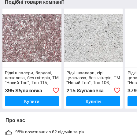
Подібні товари компанії
Рідкі шпалери, бордові,
Рідкі шпалери, сірі,
Рідк
целюлоза, без глітерів, ТМ
целюлоза, без глітерів, ТМ
целю
"Новий Тон", Тон 115,
"Новий Тон", Тон 106,
"Нов
серія "Лофт" на 4м2/1упак
серія "Лофт", 1 упак на
сері
395
215
379
₴/упаковка
₴/упаковка
4м2
4м2
Купити
Купити
Про нас
98% позитивних з 62 відгуків за рік