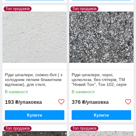
Топ продажів
Топ продажів
Рідкі шпалери, сніжно-білі ( з
Рідкі шпалери, чорні,
холодним легким блакитним
целюлоза, без глітерів, ТМ
відтінком), для стелі,
"Новий Тон", Тон 102, серія
целюлоза, без глітерів, ТМ
Лофт на 4м2/1упак
В наявності
В наявності
"Новий Тон", Тон 100
193
376
₴/упаковка
₴/упаковка
Купити
Купити
Топ продажів
Топ продажів