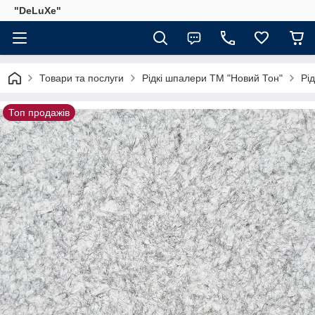
"DeLuХe"
Товари та послуги
Рідкі шпалери ТМ "Новий Тон"
Рід
Топ продажів