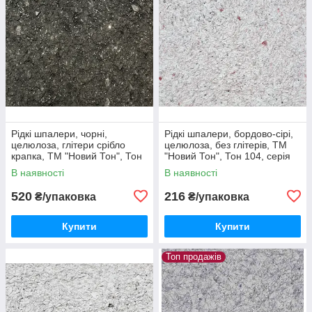
Рідкі шпалери, чорні,
Рідкі шпалери, бордово-сірі,
целюлоза, глітери срібло
целюлоза, без глітерів, ТМ
крапка, ТМ "Новий Тон", Тон
"Новий Тон", Тон 104, серія
103, серія "Лофт", 1 упак на
"Лофт" на 4м2/1упак
В наявності
В наявності
4м2
520
216
₴/упаковка
₴/упаковка
Купити
Купити
Топ продажів