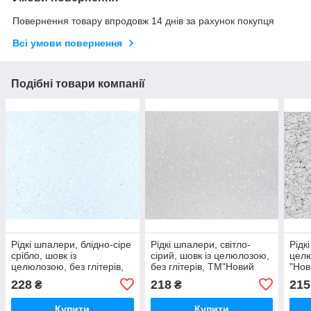
Повернення товару впродовж 14 днів за рахунок покупця
Всі умови повернення
Подібні товари компанії
Рідкі шпалери, блідно-сіре
Рідкі шпалери, світло-
Рідк
срібло, шовк із
сірий, шовк із целюлозою,
целю
целюлозою, без глітерів,
без глітерів, ТМ"Новий
"Нов
ТМ"Новий Тон", 1 упак на
Тон", 1 упак на 4м2
сері
228
218
215
₴
₴
4м2
4м2
Купити
Купити