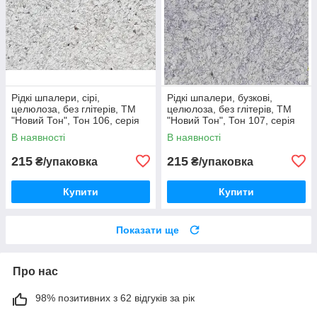
Рідкі шпалери, сірі,
Рідкі шпалери, бузкові,
целюлоза, без глітерів, ТМ
целюлоза, без глітерів, ТМ
"Новий Тон", Тон 106, серія
"Новий Тон", Тон 107, серія
"Лофт", 1 упак на 4м2
"Лофт", 1упак на 4м2
В наявності
В наявності
215
215
₴/упаковка
₴/упаковка
Купити
Купити
Показати ще
Про нас
98% позитивних з 62 відгуків за рік