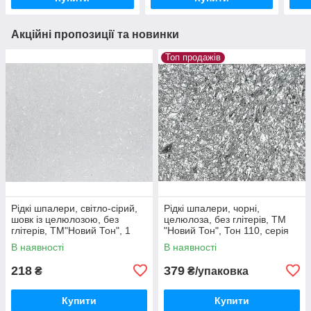
Акційні пропозиції та новинки
Топ продажів
Рідкі шпалери, світло-сірий,
Рідкі шпалери, чорні,
шовк із целюлозою, без
целюлоза, без глітерів, ТМ
глітерів, ТМ"Новий Тон", 1
"Новий Тон", Тон 110, серія
упак на 4м2
"Лофт", 1 упак на 4м2
В наявності
В наявності
218
379
₴
₴/упаковка
Купити
Купити