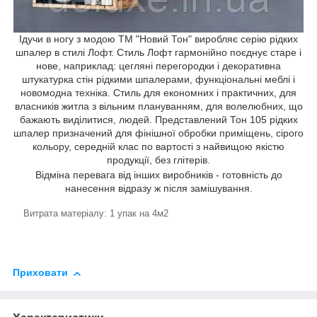
Ідучи в ногу з модою ТМ "Новий Тон" виробляє серію рідких
шпалер в стилі Лофт. Стиль Лофт гармонійно поєднує старе і
нове, наприклад: цегляні перегородки і декоративна
штукатурка стін рідкими шпалерами, функціональні меблі і
новомодна техніка. Стиль для економних і практичних, для
власників житла з вільним плануванням, для волелюбних, що
бажають виділитися, людей. Представлений Тон 105 рідких
шпалер призначений для фінішної обробки приміщень, сірого
кольору, середній клас по вартості з найвищою якістю
продукції, без глітерів.
Відміна перевага від інших виробників - готовність до
нанесення відразу ж після замішування.
Витрата матеріалу: 1 упак на 4м2
Приховати