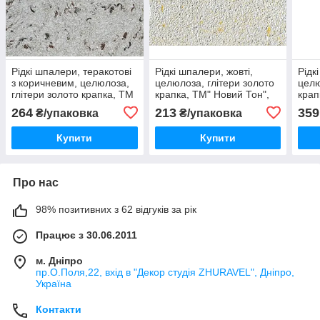
Рідкі шпалери, теракотові
Рідкі шпалери, жовті,
Рідк
з коричневим, целюлоза,
целюлоза, глітери золото
целю
глітери золото крапка, ТМ
крапка, ТМ" Новий Тон",
крап
"Новий Тон", Тон 17
Тон 63
Тон 
264
213
359
₴/упаковка
₴/упаковка
Купити
Купити
Про нас
98% позитивних з 62 відгуків за рік
Працює з 30.06.2011
м. Дніпро
пр.О.Поля,22, вхід в "Декор студія ZHURAVEL", Дніпро,
Україна
Контакти