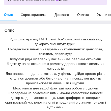
Опис
Характеристики
Доставка
Оплата
Умови п
Опис
Рідкі шпалери від ТМ "Новий Тон" сучасний і якісний вид
декоративної штукатурки.
Складається тільки з натуральних компонентів: целюлоза,
текстиль, перламутр
Купуючи рідкі шпалери у вас виникає реальна економія
бюджету на виключення з ремонту дорогих шпаклювальних
матеріалів.
Для нанесення даного матеріалу цілком підійде просто рівно
отштукатуренная або бетонна стіна, гіпсокартон досить
прошпаклювати лише шви і шурупи.
Можливості для вашої фантазії при роботі з рідкими
шпалерами не обмежені: ними можна самостійно нанести
декор за допомогою спеціальних трафаретів, створити
оригінальний малюнок на стіні в поєднанні з різними тонами і
відтінками.