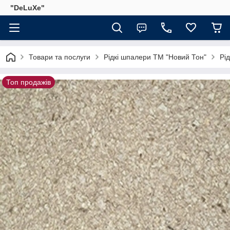
"DeLuХe"
Товари та послуги
Рідкі шпалери ТМ "Новий Тон"
Рі
Топ продажів