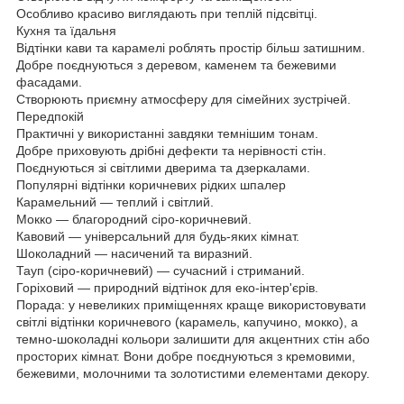
Особливо красиво виглядають при теплій підсвітці.
Кухня та їдальня
Відтінки кави та карамелі роблять простір більш затишним.
Добре поєднуються з деревом, каменем та бежевими
фасадами.
Створюють приємну атмосферу для сімейних зустрічей.
Передпокій
Практичні у використанні завдяки темнішим тонам.
Добре приховують дрібні дефекти та нерівності стін.
Поєднуються зі світлими дверима та дзеркалами.
Популярні відтінки коричневих рідких шпалер
Карамельний — теплий і світлий.
Мокко — благородний сіро-коричневий.
Кавовий — універсальний для будь-яких кімнат.
Шоколадний — насичений та виразний.
Тауп (сіро-коричневий) — сучасний і стриманий.
Горіховий — природний відтінок для еко-інтер'єрів.
Порада: у невеликих приміщеннях краще використовувати
світлі відтінки коричневого (карамель, капучино, мокко), а
темно-шоколадні кольори залишити для акцентних стін або
просторих кімнат. Вони добре поєднуються з кремовими,
бежевими, молочними та золотистими елементами декору.