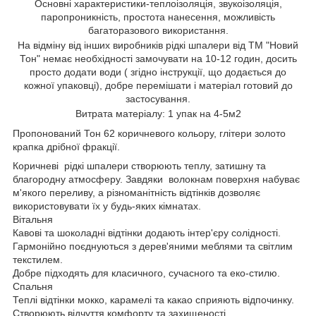
Основні характеристики-теплоізоляція, звукоізоляція,
паропроникність, простота нанесення, можливість
багаторазового використання.
На відміну від інших виробників рідкі шпалери від ТМ "Новий
Тон" немає необхідності замочувати на 10-12 годин, досить
просто додати води ( згідно інструкції, що додається до
кожної упаковці), добре перемішати і матеріал готовий до
застосування.
Витрата матеріалу: 1 упак на 4-5м2
Пропонований Тон 62 коричневого кольору, глітери золото
крапка дрібної фракції.
Коричневі рідкі шпалери створюють теплу, затишну та
благородну атмосферу. Завдяки волокнам поверхня набуває
м'якого переливу, а різноманітність відтінків дозволяє
використовувати їх у будь-яких кімнатах.
Вітальня
Кавові та шоколадні відтінки додають інтер'єру солідності.
Гармонійно поєднуються з дерев'яними меблями та світлим
текстилем.
Добре підходять для класичного, сучасного та еко-стилю.
Спальня
Теплі відтінки мокко, карамелі та какао сприяють відпочинку.
Створюють відчуття комфорту та захищеності.