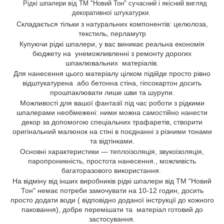
Рідкі шпалери від ТМ "Новий Тон" сучасний і якісний вигляд
декоративної штукатурки.
Складається тільки з натуральних компонентів: целюлоза,
текстиль, перламутр
Купуючи рідкі шпалери, у вас виникає реальна економія
бюджету на унеможливленні з ремонту дорогих
шпаклювальних матеріалів.
Для нанесення цього матеріалу цілком підійде просто рівно
відштукатурена або бетонна стіна, гіпсокартон досить
прошпаклювати лише шви та шурупи.
Можливості для вашої фантазії під час роботи з рідкими
шпалерами необмежені: ними можна самостійно нанести
декор за допомогою спеціальних трафаретів, створити
оригінальний малюнок на стіні в поєднанні з різними тонами
та відтінками.
Основні характеристики — теплоізоляція, звукоізоляція,
паропроникність, простота нанесення., можливість
багаторазового використання.
На відміну від інших виробників рідкі шпалери від ТМ "Новий
Тон" немає потреби замочувати на 10-12 годин, досить
просто додати води ( відповідно доданої інструкції до кожного
паковання), добре перемішати та матеріал готовий до
застосування.