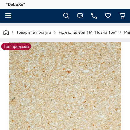
"DeLuХe"
Товари та послуги
Рідкі шпалери ТМ "Новий Тон"
Рі
Топ продажів