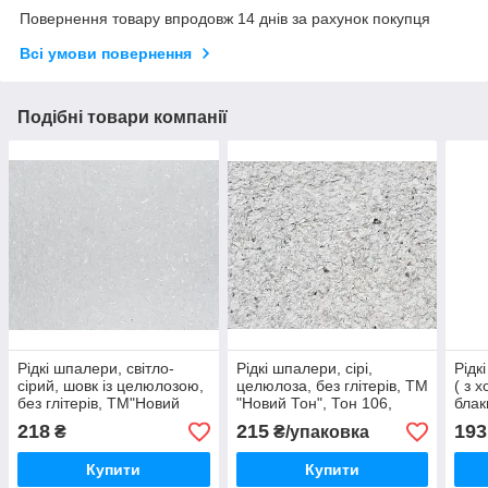
Повернення товару впродовж 14 днів за рахунок покупця
Всі умови повернення
Подібні товари компанії
Рідкі шпалери, світло-
Рідкі шпалери, сірі,
Рідк
сірий, шовк із целюлозою,
целюлоза, без глітерів, ТМ
( з 
без глітерів, ТМ"Новий
"Новий Тон", Тон 106,
блак
Тон", 1 упак на 4м2
серія "Лофт", 1 упак на
стел
218
215
193
₴
₴/упаковка
4м2
гліт
Тон 
Купити
Купити