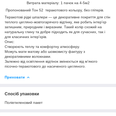
Витрата матеріалу: 1 пачок на 4-5м2
Пропонований Тон 52 теракотового кольору, без глітерів.
Теракотові рідкі шпалери — це декоративне покриття для стін
теплого цегляно-жовтогарячого відтінку, яке робить інтер'єр
затишним, природним і виразним. Такий колір схожий на
натуральну глину та добре підходить як для сучасних, так і
для класичних інтер'єрів.
Опис:
Створюють теплу та комфортну атмосферу.
Можуть мати матову або шовковисту фактуру з
декоративними волокнами.
Залежно від освітлення відтінок змінюється від м'якого
пісочно-теракотового до насиченого цегляного.
Приховати
Спосіб упаковки
Поліетиленовий пакет