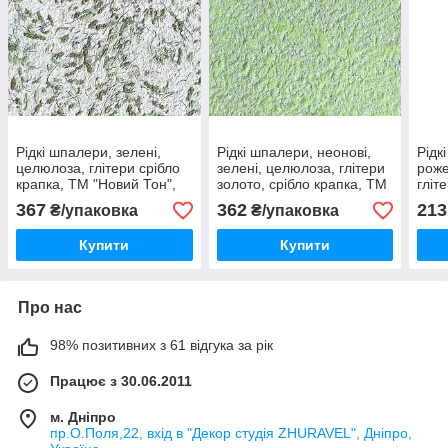
Рідкі шпалери, зелені,
Рідкі шпалери, неонові,
Рідк
целюлоза, глітери срібло
зелені, целюлоза, глітери
роже
крапка, ТМ "Новий Тон",
золото, срібло крапка, ТМ
гліт
Тон 38
"Новий Тон", Тон 32
Нови
367
362
213
₴/упаковка
₴/упаковка
Купити
Купити
Про нас
98% позитивних з 61 відгука за рік
Працює з 30.06.2011
м. Дніпро
пр.О.Поля,22, вхід в "Декор студія ZHURAVEL", Дніпро,