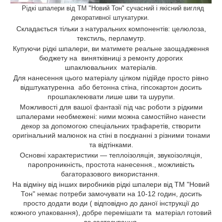
Рідкі шпалери від ТМ "Новий Тон" сучасний і якісний вигляд
декоративної штукатурки.
Складається тільки з натуральних компонентів: целюлоза,
текстиль, перламутр.
Купуючи рідкі шпалери, ви матимете реальне заощадження
бюджету на винятківниці з ремонту дорогих
шпаклювальних матеріалів.
Для нанесення цього матеріалу цілком підійде просто рівно
відштукатуренна або бетонна стіна, гіпсокартон досить
прошпаклеювати лише шви та шурупи.
Можливості для вашої фантазії під час роботи з рідкими
шпалерами необмежені: ними можна самостійно нанести
декор за допомогою спеціальних трафаретів, створити
оригінальний малюнок на стіні в поєднанні з різними тонами
та відтінками.
Основні характеристики — теплоізоляція, звукоізоляція,
паропроникність, простота нанесення., можливість
багаторазового використання.
На відміну від інших виробників рідкі шпалери від ТМ "Новий
Тон" немає потреби замочувати на 10-12 годин, досить
просто додати води ( відповідно до даної інструкції до
кожного упаковання), добре перемішати та матеріал готовий