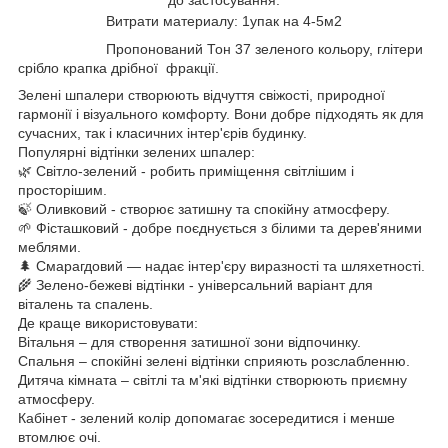
до застосування.
Витрати материалу: 1упак на 4-5м2
Пропонований Тон 37 зеленого кольору, глітери
срібло крапка дрібної фракції.
Зелені шпалери створюють відчуття свіжості, природної
гармонії і візуального комфорту. Вони добре підходять як для
сучасних, так і класичних інтер'єрів будинку.
Популярні відтінки зелених шпалер:
🌿 Світло-зелений - робить приміщення світлішим і
просторішим.
🍃 Оливковий - створює затишну та спокійну атмосферу.
🌱 Фісташковий - добре поєднується з білими та дерев'яними
меблями.
🌲 Смарагдовий — надає інтер'єру виразності та шляхетності.
🌾 Зелено-бежеві відтінки - універсальний варіант для
віталень та спалень.
Де краще використовувати:
Вітальня – для створення затишної зони відпочинку.
Спальня – спокійні зелені відтінки сприяють розслабленню.
Дитяча кімната – світлі та м'які відтінки створюють приємну
атмосферу.
Кабінет - зелений колір допомагає зосередитися і менше
втомлює очі.