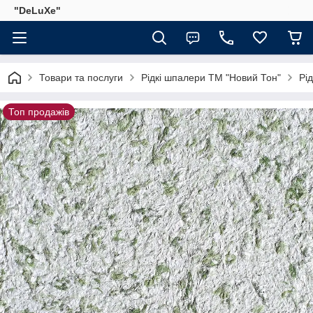
"DeLuХe"
Товари та послуги
Рідкі шпалери ТМ "Новий Тон"
Рі
Топ продажів