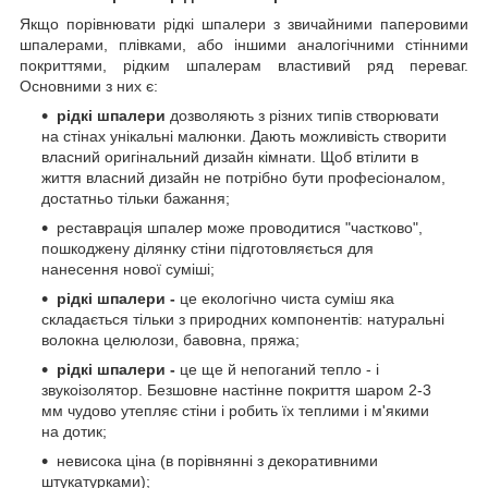
Якщо порівнювати рідкі шпалери з звичайними паперовими
шпалерами, плівками, або іншими аналогічними стінними
покриттями, рідким шпалерам властивий ряд переваг.
Основними з них є:
рідкі шпалери
дозволяють з різних типів створювати
на стінах унікальні малюнки. Дають можливість створити
власний оригінальний дизайн кімнати. Щоб втілити в
життя власний дизайн не потрібно бути професіоналом,
достатньо тільки бажання;
реставрація шпалер може проводитися "частково",
пошкоджену ділянку стіни підготовляється для
нанесення нової суміші;
рідкі шпалери
-
це екологічно чиста суміш яка
складається тільки з природних компонентів: натуральні
волокна целюлози, бавовна, пряжа;
рідкі шпалери
-
це ще й непоганий тепло - і
звукоізолятор. Безшовне настінне покриття шаром 2-3
мм чудово утепляє стіни і робить їх теплими і м'якими
на дотик;
невисока ціна (в порівнянні з декоративними
штукатурками);