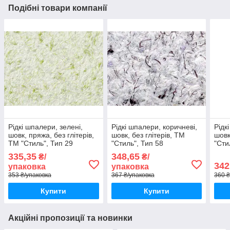
Подібні товари компанії
Рідкі шпалери, зелені,
Рідкі шпалери, коричневі,
Рідк
шовк, пряжа, без глітерів,
шовк, без глітерів, ТМ
шовк
ТМ "Стиль", Тип 29
"Стиль", Тип 58
"Сти
335,35
348,65
₴/
₴/
342
упаковка
упаковка
353 ₴/упаковка
367 ₴/упаковка
360 ₴
Купити
Купити
Акційні пропозиції та новинки