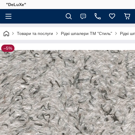
"DeLuХe"
Товари та послуги
Рідкі шпалери ТМ "Стиль"
Рідкі ш
–5%