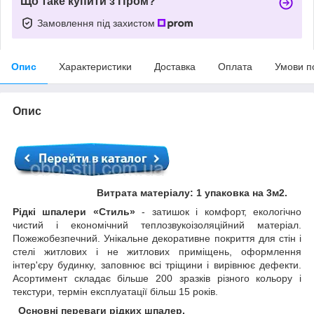
Що таке купити з Пром?
Замовлення під захистом
Опис
Характеристики
Доставка
Оплата
Умови п
Опис
Витрата матеріалу: 1 упаковка на 3м2.
Рідкі шпалери «Стиль»
- затишок і комфорт, екологічно
чистий і економічний теплозвукоізоляційний матеріал.
Пожежобезпечний. Унікальне декоративне покриття для стін і
стелі житлових і не житлових приміщень, оформлення
інтер'єру будинку, заповнює всі тріщини і вирівнює дефекти.
Асортимент складає більше 200 зразків різного кольору і
текстури, термін експлуатації більш 15 років.
Основні переваги рідких шпалер.