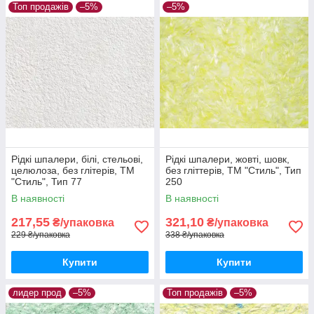
Топ продажів
–5%
–5%
Рідкі шпалери, білі, стельові,
Рідкі шпалери, жовті, шовк,
целюлоза, без глітерів, ТМ
без гліттерів, ТМ "Стиль", Тип
"Стиль", Тип 77
250
В наявності
В наявності
217,55
321,10
₴/упаковка
₴/упаковка
229 ₴/упаковка
338 ₴/упаковка
Купити
Купити
лидер прод
–5%
Топ продажів
–5%