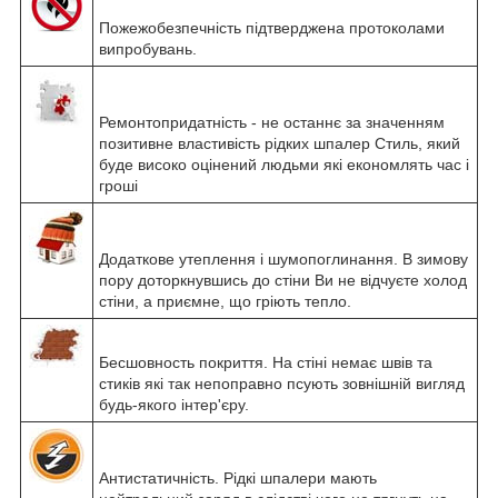
Пожежобезпечність підтверджена протоколами
випробувань.
Ремонтопридатність - не останнє за значенням
позитивне властивість рідких шпалер Стиль, який
буде високо оцінений людьми які економлять час і
гроші
Додаткове утеплення і шумопоглинання. В зимову
пору доторкнувшись до стіни Ви не відчуєте холод
стіни, а приємне, що гріють тепло.
Бесшовность покриття. На стіні немає швів та
стиків які так непоправно псують зовнішній вигляд
будь-якого інтер'єру.
Антистатичність. Рідкі шпалери мають