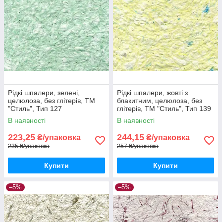
Рідкі шпалери, зелені,
Рідкі шпалери, жовті з
целюлоза, без глітерів, ТМ
блакитним, целюлоза, без
"Стиль", Тип 127
глітерів, ТМ "Стиль", Тип 139
В наявності
В наявності
223,25
244,15
₴/упаковка
₴/упаковка
235 ₴/упаковка
257 ₴/упаковка
Купити
Купити
–5%
–5%