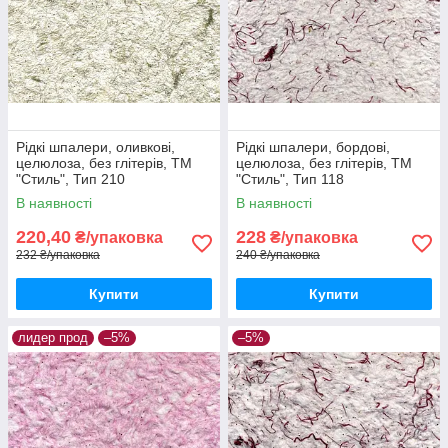
Рідкі шпалери, оливкові,
Рідкі шпалери, бордові,
целюлоза, без глітерів, ТМ
целюлоза, без глітерів, ТМ
"Стиль", Тип 210
"Стиль", Тип 118
В наявності
В наявності
220,40
228
₴/упаковка
₴/упаковка
232 ₴/упаковка
240 ₴/упаковка
Купити
Купити
лидер прод
–5%
–5%