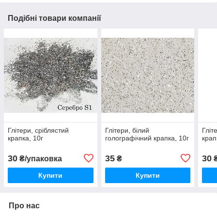
Подібні товари компанії
Глітери, сріблястий
Глітери, білий
Гліт
крапка, 10г
голографічний крапка, 10г
крап
30
35
30
₴/упаковка
₴
₴
Купити
Купити
Про нас