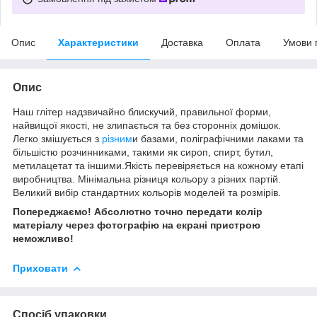
Опис
Характеристики
Доставка
Оплата
Умови 
Опис
Наш глітер надзвичайно блискучий, правильної форми,
найвищої якості, не злипається та без сторонніх домішок.
Легко змішується з
різним
и базами, поліграфічними лаками та
більшістю розчинниками, такими як сироп, спирт, бутил,
метилацетат та іншими.Якість перевіряється на кожному етапі
виробництва. Мінімальна різниця кольору з різних партій.
Великий вибір стандартних кольорів моделей та розмірів.
Попереджаємо! Абсолютно точно передати колір
матеріалу через фотографію на екрані пристрою
неможливо!
Приховати
Спосіб упаковки