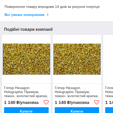
Повернення товару впродовж 14 днів за рахунок покупця
Всі умови повернення
Подібні товари компанії
Глітер Hexagon
Глітер Hexagon
Гліт
Holographic Преміум,
Holographic Преміум,
Holo
темно- золотистий крапка,
темно- золотистий крапка,
темн
голографічні, колір СА
голографічні, колір СА
голо
1 140
1 140
1 1
₴/упаковка
₴/упаковка
3230, розмір 1/064
3230, розмір 1/128
3230
(0.4мм), 1кг
(0.2мм), 1кг
(0.6
Купити
Купити