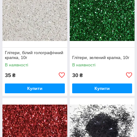
Глітери, білий голографічний
крапка, 10г
Глітери, зелений крапка, 10г
В наявності
В наявності
35
30
₴
₴
Купити
Купити