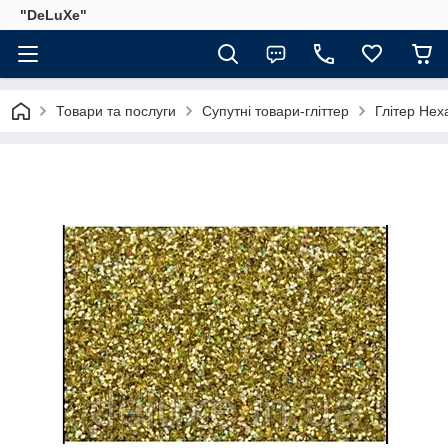
"DeLuХe"
Товари та послуги
Супутні товари-гліттер
Глітер Hex