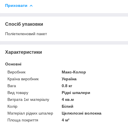
Приховати
Спосіб упаковки
Поліетиленовий пакет
Характеристики
Основні
Виробник
Макс-Колор
Країна виробник
Україна
Вага
0.8 кг
Вид товару
Рідкі шпалери
Витрата 1кг матеріалу
4 кв.м
Колір
Білий
Матеріал рідких шпалер
Целюлозні волокна
Площа покриття
4 м²