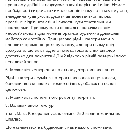
при цьому дрібні і згладжуючи значні нерівності стіни. Немає
необхідності витрачати чимало коштів і часу на шпаклівку стін,
виведення кутів укосів, дихати шпаклювальної пилом,
простіше підрівняти стіни і вивести кути текстильними
шпалерами. Причому мати спеціальні навички зовсім
необов'язково з цим може впоратися будь-який домашній
майстер самостійно. Принципово рідкі шпалери можна
наносити прямо на цегляну кладку, але при цьому слід
врахувати, що вміст одного пакета текстильних шпалер
достатньо для покриття 4,0 м2 відносно рівній поверхні плюс
невеликий запас.
6. Можливість створення на стінах декоративних панно.
Рідкі шпалери - суміш з натуральних волокон целюлози,
бавовни, вовни, шовку і технологічних добавок на основі
целюлози.
7. Можливість непомітного ремонту покриття.
8. Великий вибір текстур.
т. м. «Макс-Колор» випускає більше 250 видів текстильних
шпалер.
Що називається на будь-який смак нашого споживача.