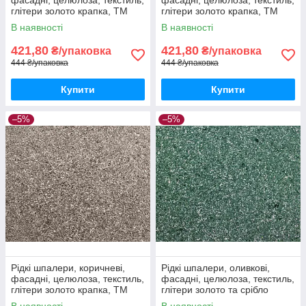
глітери золото крапка, ТМ
глітери золото крапка, ТМ
"Макс-Колор", Тип Ф/9
"Макс-Колор", Тип Ф/10
В наявності
В наявності
421,80
421,80
₴/упаковка
₴/упаковка
444 ₴/упаковка
444 ₴/упаковка
Купити
Купити
–5%
–5%
Рідкі шпалери, коричневі,
Рідкі шпалери, оливкові,
фасадні, целюлоза, текстиль,
фасадні, целюлоза, текстиль,
глітери золото крапка, ТМ
глітери золото та срібло
"Макс-Колор", Тип Ф/11
крапка, ТМ "Макс-Колор",
В наявності
В наявності