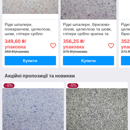
Рідкі шпалери,
Рідкі шпалери, бірюзово-
Рідк
помаранчеві, целюлоза,
лілові, целюлоза та шовк,
целю
шовк, глітери срібло
глітери срібло крапка та
бірю
крапка, неоновий рваний,
неоновий рваний, ТМ
нитк
349,60
356,25
352
₴/
₴/
ТМ "Макс-Колор" Тип
"Макс-Колор", Тип 173/2
Тип 
упаковка
упаковка
упа
146/1
368 ₴/упаковка
375 ₴/упаковка
371 ₴
Купити
Купити
Акційні пропозиції та новинки
–5%
–5%