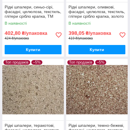
Рідкі шпалери, синьо-сірі,
Рідкі шпалери, оливкові,
фасадні, целюлоза, текстиль,
фасадні, целюлоза, текстиль,
глітери срібло крапка, ТМ
глітери срібло крапка, золото
"Макс-Колор",Тип Ф/3
крапка, ТМ "Макс-Колор",
В наявності
В наявності
Тип Ф/4
402,80
398,05
₴/упаковка
₴/упаковка
424 ₴/упаковка
419 ₴/упаковка
Купити
Купити
Топ продажів
–5%
Топ продажів
–5%
Рідкі шпалери, теракотові,
Рідкі шпалери, темно-бежеві,
фасадні, целюлоза, текстиль,
фасадні, целюлоза, текстиль,