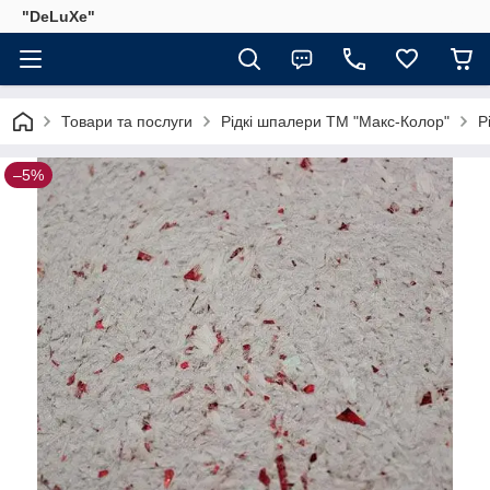
"DeLuХe"
Товари та послуги
Рідкі шпалери ТМ "Макс-Колор"
Р
–5%