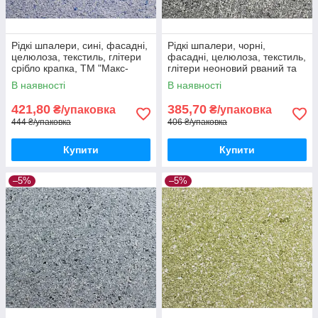
Рідкі шпалери, сині, фасадні,
Рідкі шпалери, чорні,
целюлоза, текстиль, глітери
фасадні, целюлоза, текстиль,
срібло крапка, ТМ "Макс-
глітери неоновий рваний та
Колор", Тип Ф/1
срібло крапка, ТМ "Макс-
В наявності
В наявності
Колор", Тип Ф/2
421,80
385,70
₴/упаковка
₴/упаковка
444 ₴/упаковка
406 ₴/упаковка
Купити
Купити
–5%
–5%