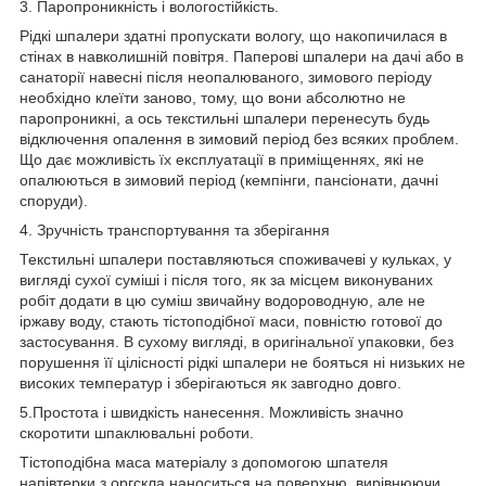
3. Паропроникність і вологостійкість.
Рідкі шпалери здатні пропускати вологу, що накопичилася в
стінах в навколишній повітря. Паперові шпалери на дачі або в
санаторії навесні після неопалюваного, зимового періоду
необхідно клеїти заново, тому, що вони абсолютно не
паропроникні, а ось текстильні шпалери перенесуть будь
відключення опалення в зимовий період без всяких проблем.
Що дає можливість їх експлуатації в приміщеннях, які не
опалюються в зимовий період (кемпінги, пансіонати, дачні
споруди).
4. Зручність транспортування та зберігання
Текстильні шпалери поставляються споживачеві у кульках, у
вигляді сухої суміші і після того, як за місцем виконуваних
робіт додати в цю суміш звичайну водороводную, але не
іржаву воду, стають тістоподібної маси, повністю готової до
застосування. В сухому вигляді, в оригінальної упаковки, без
порушення її цілісності рідкі шпалери не бояться ні низьких не
високих температур і зберігаються як завгодно довго.
5.Простота і швидкість нанесення. Можливість значно
скоротити шпаклювальні роботи.
Тістоподібна маса матеріалу з допомогою шпателя
напівтерки з оргскла наноситься на поверхню, вирівнюючи