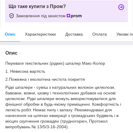
Що таке купити з Пром?
Замовлення під захистом
Опис
Характеристики
Доставка
Оплата
Умови п
Опис
Переваги текстильних (рідких) шпалер Макс-Колор
1. Невисока вартість
2.Пожежна і екологічна чистота покриття
Рідкі шпалери - суміш з натуральних волокон целюлози,
бавовни, вовни, шовку і технологічних добавок на основі
целюлози. Рідкі шпалери можуть використовуватися для
фінішної обробки в будь-якому приміщенні. Комфортність і
легкість робіт. Немає пилу і запаху. Рекомендовані для
нанесення на шляхах евакуації з громадських будівель і в
місцях скупчення громадян (трудногорюч, Протокол
випробувань № 13/5/3-16-2004).