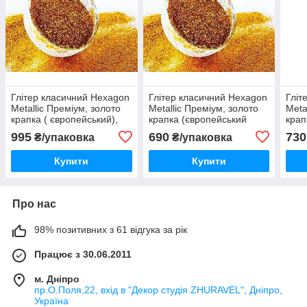
Глітер класичний Hexagon
Глітер класичний Hexagon
Гліт
Metallic Преміум, золото
Metallic Преміум, золото
Meta
крапка ( європейський),
крапка (європейський
крап
колір СА 1250, розмір
блиск), колір СА 1250,
колі
995
690
730
₴/упаковка
₴/упаковка
1/256 (0.1 мм), 1кг
розмір 1/128( 0.2 мм), 1кг
(0.3
Купити
Купити
Про нас
98% позитивних з 61 відгука за рік
Працює з 30.06.2011
м. Дніпро
пр.О.Поля,22, вхід в "Декор студія ZHURAVEL", Дніпро,
Україна