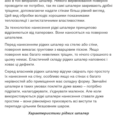
або в тон вибраних шпалер. Ніякого вирівнювання поверхні
проводити не потрібно, так як самі шпалери закривають дрібні
тріщини, допомагаючи надати стінам більш рівний вигляд.
Цей вид обробки володіє хорошими показниками
теплоізоляції і антистатичними властивостями.
За технологією нанесення рідкі шпалери принципово
відрізняються від паперових. Вони наносяться на поверхню
шпателем.
Перед нанесенням рідких шпалер на стелю або стіни,
поверхня вимагає грунтовки з кварцовим піском. Якщо
поверхня має багато невеликих тріщин, то нічого страшного в
цьому немає. Еластичний складу рідких шпалер наповнює і
ховає ці дефекти.
Серед власників рідких шпалер відгуки свідчать про простоту
їх нанесення на стіну, особливо якщо на стінах є багато
нерівностей або приміщення має складну форму. Звичайні
шпалери в таких умовах поклеїти дуже важко – потрібно
підрізати, налагоджувати, з'єднувати малюнок. Але коли
використовуються рідкі шпалери нанесення ставати дуже
простим – вони рівномірно приховують всі виступи та
перепади цільним безшовним шаром.
Характеристики рідких шпалер