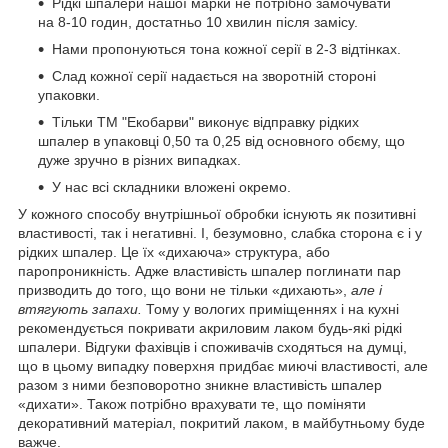
Рідкі шпалери нашої марки не потрібно замочувати
на 8-10 годин, достатньо 10 хвилин після замісу.
Нами пропонуються тона кожної серії в 2-3 відтінках.
Слад кожної серії надається на зворотній стороні
упаковки.
Тільки ТМ "Екобарви" виконує відправку рідких
шпалер в упаковці 0,50 та 0,25 від основного обєму, що
дуже зручно в різних випадках.
У нас всі складники вложені окремо.
У кожного способу внутрішньої обробки існують як позитивні
властивості, так і негативні. І, безумовно, слабка сторона є і у
рідких шпалер. Це їх «дихаюча» структура, або
паропроникність. Адже властивість шпалер поглинати пар
призводить до того, що вони не тільки «дихають»,
але і
втягують запахи.
Тому у вологих приміщеннях і на кухні
рекомендується покривати акриловим лаком будь-які рідкі
шпалери. Відгуки фахівців і споживачів сходяться на думці,
що в цьому випадку поверхня придбає миючі властивості, але
разом з ними безповоротно зникне властивість шпалер
«дихати». Також потрібно врахувати те, що поміняти
декоративний матеріал, покритий лаком, в майбутньому буде
важче.