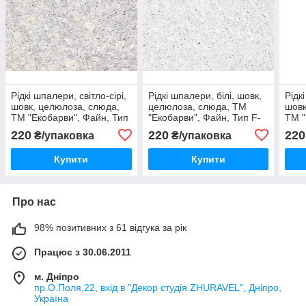
Рідкі шпалери, світло-сірі,
Рідкі шпалери, білі, шовк,
Рідк
шовк, целюлоза, слюда,
целюлоза, слюда, ТМ
шовк
ТМ "Екобарви", Файн, Тип
"Екобарви", Файн, Тип F-
ТМ "
F-09
00
F-06
220
220
220
₴/упаковка
₴/упаковка
Купити
Купити
Про нас
98% позитивних з 61 відгука за рік
Працює з 30.06.2011
м. Дніпро
пр.О.Поля,22, вхід в "Декор студія ZHURAVEL", Дніпро,
Україна