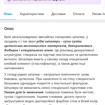
Опис
Характеристики
Доставка
Оплата
Умови п
Опис
Крім загальновідомих звичайних паперових шпалер, у
продажу є і так звані
рідкі шпалери - суха суміш
целюлозно-волокнистих матеріалів, декоративних
добавок і спеціального клею.
Це різновид декоративної
штукатурки, створена на підставі текстильних та целюлозних
волокон. Шпалери мають у своєму складі спеціальний
клейкий елемент (пластифікатор), а також деякі інші
наповнювачі.
У складі рідких шпалер – натуральні компоненти: шовк,
бавовна, целюлоза. При нанесенні їх на стіну створюється
безшовне однорідне покриття з текстильної фактурою.
Шпалери не вимагають ніякої спеціальної підготовки стін.
Умови для їх нанесення
: поверхня повинна бути чистою,
сухою і однотонним. Іншими словами, досить просто
заґрунтувати водно дисперсійної фарбою стіни в білий колір