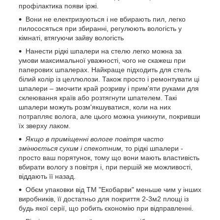
профілактика появи іржі.
Вони не електризуються і не вбирають пил, легко
пилососяться при збиранні, регулюють вологість у
кімнаті, втягуючи зайву вологість
Нанести рідкі шпалери на стелю легко можна за
умови максимальної уважності, чого не скажеш при
паперових шпалерах. Найкраще підходить для стель
білий колір із целлюлози. Також просто і ремонтувати ці
шпалери – змочити край розриву і прим'яти руками для
склеювання країв або розтягнути шпателем. Такі
шпалери можуть розм'якшуватися, коли на них
потрапляє волога, але цього можна уникнути, покривши
їх зверху лаком.
Якщо в приміщенні вологе повітря часто
змінюється сухим і спекотним,
то рідкі шпалери -
просто ваш порятунок, тому що вони мають властивість
вбирати вологу з повітря і, при першій же можливості,
віддають її назад.
Обєм упаковки від ТМ "Екобарви" меньше чим у інших
виробників, її достатньо для покриття 2-3м2 площі із
будь якої серії, що робить єкономію при відправленні.