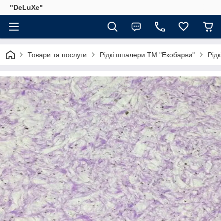
"DeLuХe"
Товари та послуги
Рідкі шпалери ТМ "Екобарви"
Рід