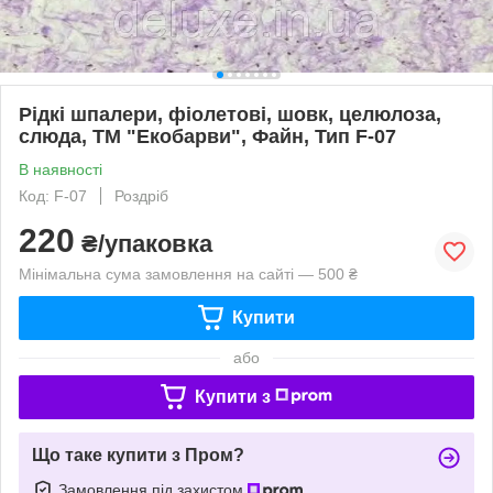
Рідкі шпалери, фіолетові, шовк, целюлоза,
слюда, ТМ "Екобарви", Файн, Тип F-07
В наявності
Код: F-07
Роздріб
220
₴/упаковка
Мінімальна сума замовлення на сайті — 500 ₴
Купити
або
Купити з
Що таке купити з Пром?
Замовлення під захистом