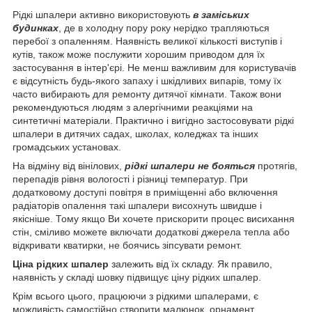
Рідкі шпалери активно використовують
в заміських
будинках
, де в холодну пору року нерідко трапляються
перебої з опаленням. Наявність великої кількості виступів і
кутів, також може послужити хорошим приводом для їх
застосування в інтер'єрі. Не менш важливим для користувачів
є відсутність будь-якого запаху і шкідливих випарів, тому їх
часто вибирають для ремонту дитячої кімнати. Також вони
рекомендуються людям з алергічними реакціями на
синтетичні матеріали. Практично і вигідно застосовувати рідкі
шпалери в дитячих садах, школах, коледжах та інших
громадських установах.
На відміну від вінілових,
рідкі шпалери не бояться
протягів,
перепадів рівня вологості і різниці температур. При
додатковому доступі повітря в приміщенні або включення
радіаторів опалення такі шпалери висохнуть швидше і
якісніше. Тому якщо Ви хочете прискорити процес висихання
стін, сміливо можете включати додаткові джерела тепла або
відкривати кватирки, не боячись зіпсувати ремонт.
Ціна рідких шпалер
залежить від їх складу. Як правило,
наявність у складі шовку підвищує ціну рідких шпалер.
Крім всього цього, працюючи з рідкими шпалерами, є
можливість самостійно створити малюнок, орнамент,