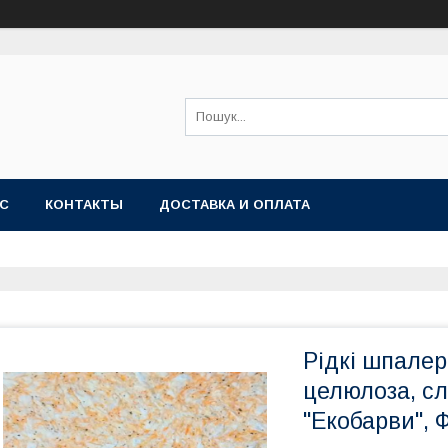
АС
КОНТАКТЫ
ДОСТАВКА И ОПЛАТА
Рідкі шпалер
целюлоза, сл
"Екобарви", 