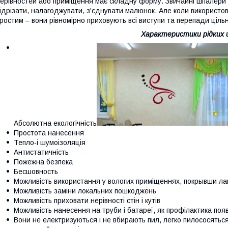
ерівностей або приміщення має складну форму. Звичайні шпалери в
ідрізати, налагоджувати, з'єднувати малюнок. Але коли використо
ростим – вони рівномірно приховують всі виступи та перепади ціл
Характеристики рідких
Абсолютна екологічність
Простота нанесення
Тепло-і шумоізоляція
Антистатичність
Пожежна безпека
Бесшовность
Можливість використання у вологих приміщеннях, покрывши ла
Можливість заміни локальних пошкоджень
Можливість приховати нерівності стін і кутів
Можливість нанесення на труби і батареї, як профілактика появ
Вони не електризуються і не вбирають пил, легко пилососяться 