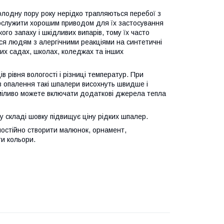
холодну пору року нерідко трапляються перебої з
е послужити хорошим приводом для їх застосування
ого запаху і шкідливих випарів, тому їх часто
я людям з алергічними реакціями на синтетичні
чих садах, школах, коледжах та інших
ів рівня вологості і різниці температур. При
в опалення такі шпалери висохнуть швидше і
сміливо можете включати додаткові джерела тепла
 у складі шовку підвищує ціну рідких шпалер.
мостійно створити малюнок, орнамент,
и кольори.