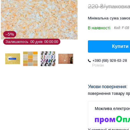
220 ₴/упаковк
Мінімальна сума замов
В наявності
Код:
F-08
–5%
Залишилось
0
0
днів
0
0
0
0
0
0
Купити
+380 (68) 928-63-28
Роман
повернення товару п
У компанії підключені