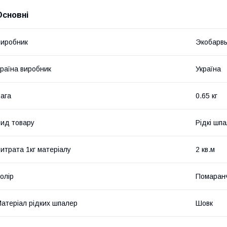
Основні
иробник
Экобарв
раїна виробник
Україна
ага
0.65 кг
ид товару
Рідкі шп
итрата 1кг матеріалу
2 кв.м
олір
Помаран
атеріал рідких шпалер
Шовк