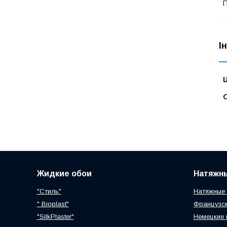
П
І
Ц
С
Жидкие обои
Натяжн
"Стиль"
Натяжные 
" Bioplast"
Французск
"SilkPlaster"
Немецкие 