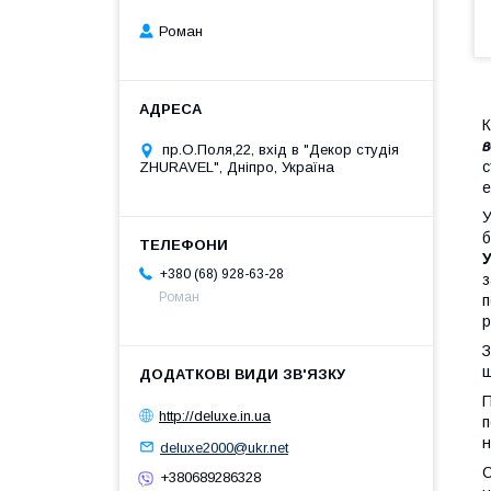
Роман
К
в
пр.О.Поля,22, вхід в "Декор студія
с
ZHURAVEL", Дніпро, Україна
е
У
б
+380 (68) 928-63-28
з
Роман
п
р
З
ш
П
http://deluxe.in.ua
п
н
deluxe2000@ukr.net
С
+380689286328