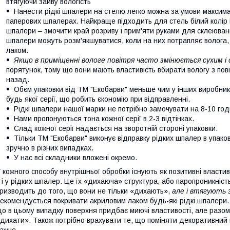
втягуючи зайву вологість
Нанести рідкі шпалери на стелю легко можна за умови максима
паперових шпалерах. Найкраще підходить для стель білий колір 
шпалери – змочити край розриву і прим'яти руками для склеюван
шпалери можуть розм'якшуватися, коли на них потрапляє волога,
лаком.
Якщо в приміщенні вологе повітря часто змінюється сухим і
порятунок, тому що вони мають властивість вбирати вологу з повіт
назад.
Обєм упаковки від ТМ "Екобарви" меньше чим у інших виробникі
будь якої серії, що робить єкономію при відправленні.
Рідкі шпалери нашої марки не потрібно замочувати на 8-10 год
Нами пропонуються тона кожної серії в 2-3 відтінках.
Слад кожної серії надається на зворотній стороні упаковки.
Тільки ТМ "Екобарви" виконує відправку рідких шпалер в упаков
зручно в різних випадках.
У нас всі складники вложені окремо.
 кожного способу внутрішньої обробки існують як позитивні властивос
 і у рідких шпалер. Це їх «дихаюча» структура, або паропроникніс
ризводить до того, що вони не тільки «дихають»,
але і втягують 
екомендується покривати акриловим лаком будь-які рідкі шпалери. В
о в цьому випадку поверхня придбає миючі властивості, але разом
дихати». Також потрібно врахувати те, що поміняти декоративний 
ажче.