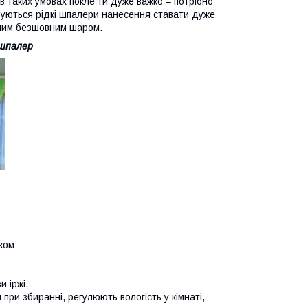
 таких умовах поклеїти дуже важко – потрібно
вуються рідкі шпалери нанесення ставати дуже
ьним безшовним шаром.
 шпалер
ком
и іржі.
при збиранні, регулюють вологість у кімнаті,