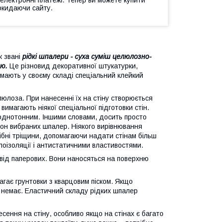
окидаючи сайту.
к звані
рідкі шпалери - суха суміш целюлозно-
ею.
Це різновид декоративної штукатурки,
мають у своєму складі спеціальний клейкий
люлоза. При нанесенні їх на стіну створюється
магають ніякої спеціальної підготовки стін.
 однотонним. Іншими словами, досить просто
тон вибраних шпалер. Ніякого вирівнювання
рібні тріщини, допомагаючи надати стінам більш
оізоляції і антистатичними властивостями.
 від паперових. Вони наносяться на поверхню
гає грунтовки з кварцовим піском. Якщо
у немає. Еластичний складу рідких шпалер
есення на стіну, особливо якщо на стінах є багато