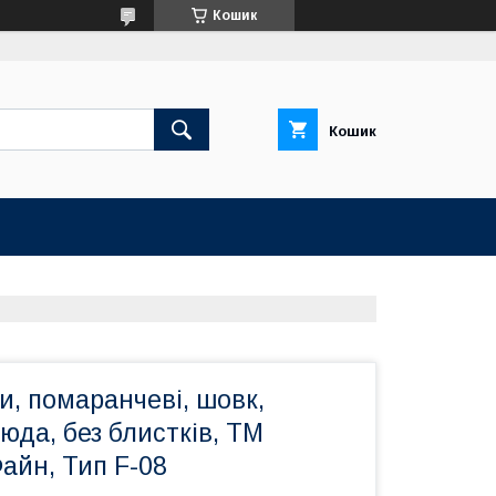
Кошик
Кошик
и, помаранчеві, шовк,
юда, без блистків, ТМ
Файн, Тип F-08