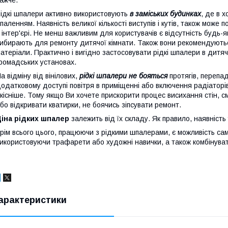
ідкі шпалери активно використовують
в заміських будинках
, де в 
паленням. Наявність великої кількості виступів і кутів, також мож
 інтер'єрі. Не менш важливим для користувачів є відсутність будь-як
ибирають для ремонту дитячої кімнати. Також вони рекомендуютьс
атеріали. Практично і вигідно застосовувати рідкі шпалери в дитя
ромадських установах.
а відміну від вінілових,
рідкі шпалери не бояться
протягів, перепад
одатковому доступі повітря в приміщенні або включення радіаторі
кісніше. Тому якщо Ви хочете прискорити процес висихання стін, 
бо відкривати кватирки, не боячись зіпсувати ремонт.
іна рідких шпалер
залежить від їх складу. Як правило, наявність
рім всього цього, працюючи з рідкими шпалерами, є можливість са
икористовуючи трафарети або художні навички, а також комбінуват
арактеристики