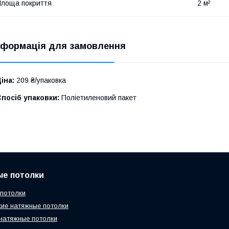
лоща покриття
2 м²
нформація для замовлення
іна:
209 ₴/упаковка
посіб упаковки:
Поліетиленовий пакет
ые потолки
потолки
ие натяжные потолки
натяжные потолки