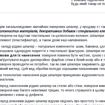
будь-який товар не п
рім загальновідомих звичайних паперових шпалер, у продажу є і та
олокнистих матеріалів, декоративних добавок і спеціального кл
творена на підставі текстильних та целюлозних волокон. Шпалери 
лемент (пластифікатор), а також деякі інші наповнювачі.
 складі рідких шпалер – натуральні компоненти: шовк, бавовна, це
езшовне однорідне покриття з текстильної фактурою. Шпалери не ви
Умови для їх нанесення
: поверхня повинна бути чистою, сухою і
аґрунтувати водно дисперсійної фарбою стіни в білий колір або в 
оверхні проводити не потрібно, так як самі шпалери закривають д
івний вигляд. Цей вид обробки володіє хорошими показниками тепл
а технологією нанесення рідкі шпалери принципово відрізняються
пателем.
еред нанесенням рідких шпалер на стелю або стіни, поверхня вима
оверхня має багато невеликих тріщин, то нічого страшного в цьом
аповнює і ховає ці дефекти.
еред власників рідких шпалер відгуки свідчать про простоту їх нан