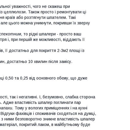
льної уважності, чого не скажеш при
із целлюлози. Також просто і ремонтувати ці
ня країв або розтягнути шпателем. Такі
 але цього можна уникнути, покривши їх зверху
 спекотним,
то рідкі шпалери - просто ваш
ря і, при першій же можливості, віддають її
в, її достатньо для покриття 2-3м2 площі із
ин, достатньо 10 хвилин після замісу.
ці 0,50 та 0,25 від основного обєму, що дуже
ті, так і негативні. І, безумовно, слабка сторона
ть. Адже властивість шпалер поглинати пар
запахи.
Тому у вологих приміщеннях і на кухні
ідгуки фахівців і споживачів сходяться на думці,
 з ними безповоротно зникне властивість шпалер
матеріал, покритий лаком, в майбутньому буде