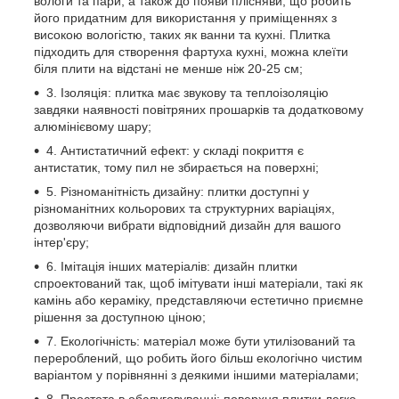
вологи та пари, а також до появи плісняви, що робить
його придатним для використання у приміщеннях з
високою вологістю, таких як ванни та кухні. Плитка
підходить для створення фартуха кухні, можна клеїти
біля плити на відстані не менше ніж 20-25 см;
3. Ізоляція: плитка має звукову та теплоізоляцію
завдяки наявності повітряних прошарків та додатковому
алюмінієвому шару;
4. Антистатичний ефект: у складі покриття є
антистатик, тому пил не збирається на поверхні;
5. Різноманітність дизайну: плитки доступні у
різноманітних кольорових та структурних варіаціях,
дозволяючи вибрати відповідний дизайн для вашого
інтер'єру;
6. Імітація інших матеріалів: дизайн плитки
спроектований так, щоб імітувати інші матеріали, такі як
камінь або кераміку, представляючи естетично приємне
рішення за доступною ціною;
7. Екологічність: матеріал може бути утилізований та
перероблений, що робить його більш екологічно чистим
варіантом у порівнянні з деякими іншими матеріалами;
8. Простота в обслуговуванні: поверхня плитки легко