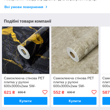
Всі умови повернення
Подібні товари компанії
Самоклеюча стінова PET
Самоклеюча стінова PET
Само
плитка у рулоні
плитка у рулоні
плит
600х3000х2мм SW-
600х3000х2мм SW-
600
00002425
00002432
000
621
552
587
₴
₴
690 ₴
690 ₴
Купити
Купити