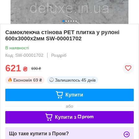
Самоклеюча стінова PET плитка у рулоні
600х3000х2мм SW-00001702
В наявності
Код: SW-00001702
Роздріб
621
₴
690 ₴
Економія
69 ₴
Залишилось
45 днів
Купити
або
Купити з
Що таке купити з Пром?