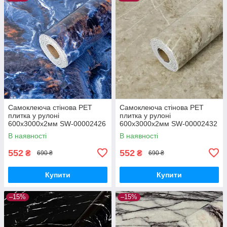
Самоклеюча стінова PET
Самоклеюча стінова PET
плитка у рулоні
плитка у рулоні
600х3000х2мм SW-00002426
600х3000х2мм SW-00002432
В наявності
В наявності
552
552
₴
₴
690 ₴
690 ₴
Купити
Купити
–15%
–15%