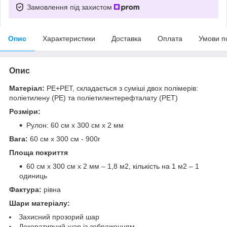
Замовлення під захистом
Опис
Характеристики
Доставка
Оплата
Умови п
Опис
Матеріал:
PE+PET, складається з суміші двох полімерів:
поліетилену (PE) та поліетилентерефталату (PET)
Розміри:
Рулон: 60 см х 300 см х 2 мм
Вага:
60 см х 300 см - 900г
Площа покриття
60 см х 300 см х 2 мм – 1,8 м2, кількість на 1 м2 – 1
одиниць
Фактура:
рівна
Шари матеріалу:
Захисний прозорий шар
Декоративний шар із зображенням