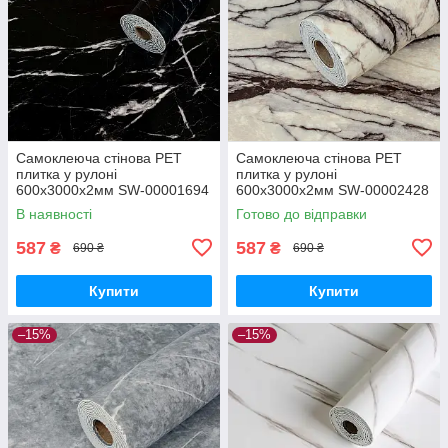
Самоклеюча стінова PET
Самоклеюча стінова PET
плитка у рулоні
плитка у рулоні
600х3000х2мм SW-00001694
600х3000х2мм SW-00002428
В наявності
Готово до відправки
587
587
₴
₴
690 ₴
690 ₴
Купити
Купити
–15%
–15%