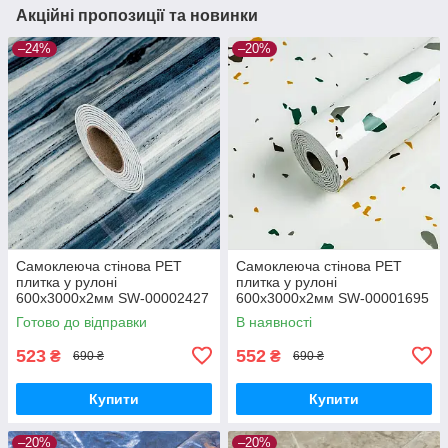
Акційні пропозиції та новинки
–24%
–20%
Самоклеюча стінова PET
Самоклеюча стінова PET
плитка у рулоні
плитка у рулоні
600х3000х2мм SW-00002427
600х3000х2мм SW-00001695
Готово до відправки
В наявності
523
552
₴
₴
690 ₴
690 ₴
Купити
Купити
–20%
–20%