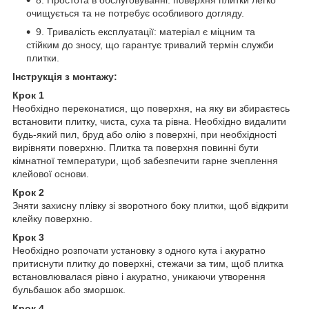
очищується та не потребує особливого догляду.
9. Тривалість експлуатації: матеріал є міцним та
стійким до зносу, що гарантує тривалий термін служби
плитки.
Інструкція з монтажу:
Крок 1
Необхідно переконатися, що поверхня, на яку ви збираєтесь
встановити плитку, чиста, суха та рівна. Необхідно видалити
будь-який пил, бруд або олію з поверхні, при необхідності
вирівняти поверхню. Плитка та поверхня повинні бути
кімнатної температури, щоб забезпечити гарне зчеплення
клейової основи.
Крок 2
Зняти захисну плівку зі зворотного боку плитки, щоб відкрити
клейку поверхню.
Крок 3
Необхідно розпочати установку з одного кута і акуратно
притиснути плитку до поверхні, стежачи за тим, щоб плитка
встановлювалася рівно і акуратно, уникаючи утворення
бульбашок або зморшок.
Крок 4