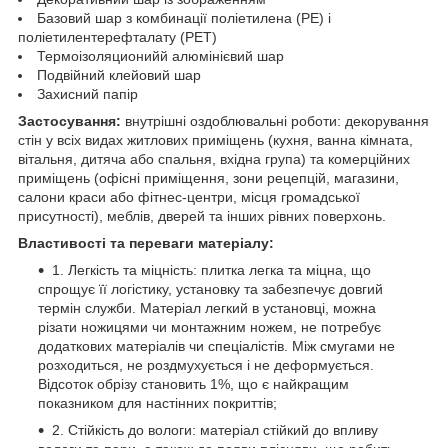
Базовий шар з комбинації поліетилена (PE) і
поліетилентерефталату (PET)
Термоізоляционийй алюмінієвий шар
Подвійний клейовий шар
Захисний папір
Застосування:
внутрішні оздоблювальні роботи: декорування
стін у всіх видах житлових приміщень (кухня, ванна кімната,
вітальня, дитяча або спальня, вхідна група) та комерційних
приміщень (офісні приміщення, зони рецепцій, магазини,
салони краси або фітнес-центри, місця громадської
присутності), меблів, дверей та інших рівних поверхонь.
Властивості та переваги матеріалу:
1. Легкість та міцність: плитка легка та міцна, що
спрощує її логістику, установку та забезпечує довгий
термін служби. Матеріал легкий в установці, можна
різати ножицями чи монтажним ножем, не потребує
додаткових матеріалів чи спеціалістів. Між смугами не
розходиться, не роздмухується і не деформується.
Відсоток обрізу становить 1%, що є найкращим
показником для настінних покриттів;
2. Стійкість до вологи: матеріал стійкий до впливу