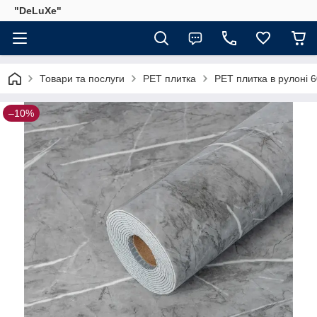
"DeLuХe"
Товари та послуги
PET плитка
PET плитка в рулоні 
–10%