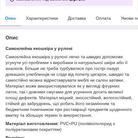
Опис
Характеристики
Доставка
Оплата
Умови п
Опис
Самоклейна екошкіра у рулоні
Самоклейна екошкіра у рулоні легко та швидко допоможе
усунути усі проблеми з виробами із натуральної шкіри або її
аналогів. Більше не треба турбуватися про гострі пазурі
домашніх улюбленців чи сліди від попелу цигарок, швидко та
самостійно можна відреставрувати меблі чи салон автівки.
Матеріал може використовуватися як у вигляді фігурних
латок, так і довгими смугами для усунення досить великої
площі дефектів. Матеріал міцний, зносостійкий, вологостійкий,
стійкий до забруднень, що робить його незамінним та
бюджетним помічником при реставрації предметів щоденного
вжитку та збільшує термін їх використання.
Матеріал виготовлення:
PVC+PU (полівінілхлорид з
поліуретановим покриттям)
Розміри: