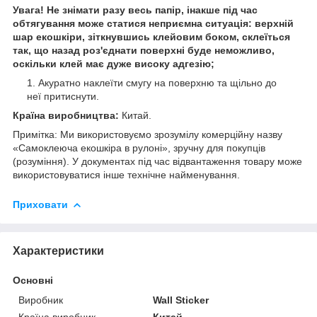
Увага! Не знімати разу весь папір, інакше під час
обтягування може статися неприємна ситуація: верхній
шар екошкіри, зіткнувшись клейовим боком, склеїться
так, що назад роз'єднати поверхні буде неможливо,
оскільки клей має дуже високу адгезію;
Акуратно наклеїти смугу на поверхню та щільно до
неї притиснути.
Країна виробництва:
Китай.
Примітка: Ми використовуємо зрозумілу комерційну назву
«Самоклеюча екошкіра в рулоні», зручну для покупців
(розуміння). У документах під час відвантаження товару може
використовуватися інше технічне найменування.
Приховати
Характеристики
Основні
Виробник
Wall Sticker
Країна виробник
Китай