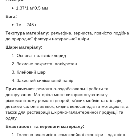
1,37*1 м*0,5 мм
Вага:
1м – 245 г
Текстура матеріалу:
рельєфна, зерниста, повністю подібна
до природної фактури натуральної шкіри.
Шари матеріалу:
Основа: полівінілхлорид
Захисне покриття: поліуретан
Клейовий шар
Захисний силіконовий папір
Призначення:
ремонтно-оздоблювальні роботи та
декорування. Матеріал може використовуватися у
різноманітному ремонті дверей, м’яких меблів та стільців,
деталей салонів автівок, сидінь велосипедів та мотоциклів, а
також для реставрації шкіряно-галантерейної продукції та
одягу.
Властивості та переваги матеріалу:
Головна властивість самоклейної екошкіри – здатність