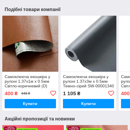
Подібні товари компанії
Самоклеюча екошкіра у
Самоклеюча екошкіра у
Само
рулоні 1.37х1м х 0.5мм
рулоні 1.37х3м х 0.5мм
руло
Світло-коричневий (D)
Темно-сірий SW-00001340
Світ
SW-00001332
400
1 105
400
₴
₴
448 ₴
Купити
Купити
Акційні пропозиції та новинки
–25%
–25%