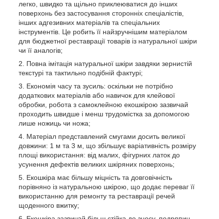
легко, швидко та щільно приклеюватися до інших
поверхонь без застосування сторонніх спеціалістів,
інших адгезивних матеріалів та спеціальних
інструментів. Це робить її найзручнішим матеріалом
для бюджетної реставрації товарів із натуральної шкіри
чи її аналогів;
Повна імітація натуральної шкіри завдяки зернистій
текстурі та тактильно подібній фактурі;
Економія часу та зусиль: оскільки не потрібно
додаткових матеріалів або навичок для клейової
обробки, робота з самоклейною екошкірою зазвичай
проходить швидше і менш трудомістка за допомогою
лише ножиць чи ножа;
Матеріал представлений смугами досить великої
довжини: 1 м та 3 м, що збільшує варіативність розміру
площі використання: від малих, фігурних латок до
усунення дефектів великих шкіряних поверхонь;
Екошкіра має більшу міцність та довговічність
порівняно із натуральною шкірою, що додає переваг її
використанню для ремонту та реставрації речей
щоденного вжитку;
Екошкіра зазвичай більш стійка до зносу, подряпин,