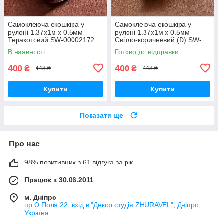
Самоклеюча екошкіра у
Самоклеюча екошкіра у
рулоні 1.37х1м х 0.5мм
рулоні 1.37х1м х 0.5мм
Теракотовий SW-00002172
Світло-коричневий (D) SW-
00001332
В наявності
Готово до відправки
400
400
₴
₴
448 ₴
448 ₴
Купити
Купити
Показати ще
Про нас
98% позитивних з 61 відгука за рік
Працює з 30.06.2011
м. Дніпро
пр.О.Поля,22, вхід в "Декор студія ZHURAVEL", Дніпро,
Україна