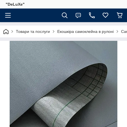
"DeLuХe"
Товари та послуги
Екошкіра самоклейна в рулоні
Са