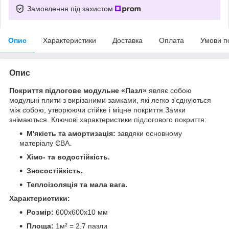
Замовлення під захистом
Опис
Характеристики
Доставка
Оплата
Умови п
Опис
Покриття підлогове модульне «Пазл»
являє собою
модульні плити з вирізаними замками, які легко з'єднуються
між собою, утворюючи стійке і міцне покриття.Замки
знімаються. Ключові характеристики підлогового покриття:
М'якість та амортизація:
завдяки основному
матеріалу ЄВА.
Хімо- та водостійкість.
Зносостійкість.
Теплоізоляція та мала вага.
Характеристики:
Розмір:
600х600х10 мм
Площа:
1м² = 2,7 пазли