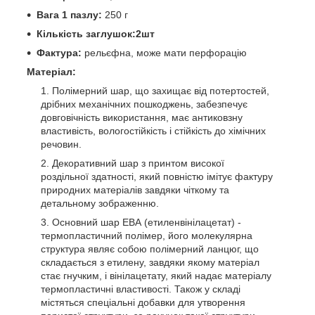
Вага 1 пазлу:
250 г
Кількість заглушок:2шт
Фактура:
рельєфна, може мати перфорацію
Матеріал:
Полімерний шар, що захищає від потертостей,
дрібних механічних пошкоджень, забезпечує
довговічність використання, має антиковзну
властивість, вологостійкість і стійкість до хімічних
речовин.
Декоративний шар з принтом високої
роздільної здатності, який повністю імітує фактуру
природних матеріалів завдяки чіткому та
детальному зображенню.
Основний шар ЕВА (етиленвінілацетат) -
термопластичний полімер, його молекулярна
структура являє собою полімерний ланцюг, що
складається з етилену, завдяки якому матеріал
стає гнучким, і вінілацетату, який надає матеріалу
термопластичні властивості. Також у складі
містяться спеціальні добавки для утворення