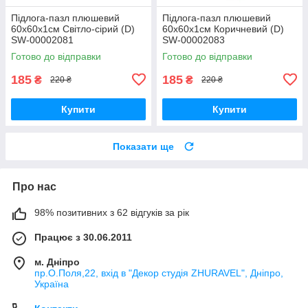
Підлога-пазл плюшевий
Підлога-пазл плюшевий
60х60х1см Світло-сірий (D)
60х60х1см Коричневий (D)
SW-00002081
SW-00002083
Готово до відправки
Готово до відправки
185
185
₴
₴
220 ₴
220 ₴
Купити
Купити
Показати ще
Про нас
98% позитивних з 62 відгуків за рік
Працює з 30.06.2011
м. Дніпро
пр.О.Поля,22, вхід в "Декор студія ZHURAVEL", Дніпро,
Україна