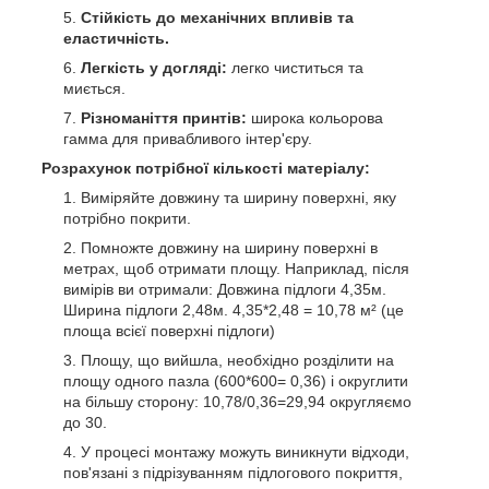
Стійкість до механічних впливів та
еластичність.
Легкість у догляді:
легко чиститься та
миється.
Різноманіття принтів:
широка кольорова
гамма для привабливого інтер'єру.
Розрахунок потрібної кількості матеріалу:
Виміряйте довжину та ширину поверхні, яку
потрібно покрити.
Помножте довжину на ширину поверхні в
метрах, щоб отримати площу. Наприклад, після
вимірів ви отримали: Довжина підлоги 4,35м.
Ширина підлоги 2,48м. 4,35*2,48 = 10,78 м² (це
площа всієї поверхні підлоги)
Площу, що вийшла, необхідно розділити на
площу одного пазла (600*600= 0,36) і округлити
на більшу сторону: 10,78/0,36=29,94 округляємо
до 30.
У процесі монтажу можуть виникнути відходи,
пов'язані з підрізуванням підлогового покриття,