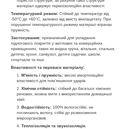
пористої структури, за рахунок такої структури
матеріал одержує термоізоляційні властивості.
Температурний режим:
Стійкий до температур від
-50°C до +60°C, залежно від вмісту вінілацетату. При
порушенні температурного режиму матеріал втрачає
пружність.
Застосування:
призначений для укладання
підлогового покриття у житлових та комерційних
приміщеннях, таких як вхідна група, вітальня, спальня,
дитяча, кухня, санвузол, дитячі садочки, школи,
спортзали та інші.
Властивості та переваги матеріалу:
М'якість і пружність:
високі амортизаційні
властивості для пом'якшення ударів.
Хімічна стійкість:
стійкий до багатьох хімічних
речовин, можна мити з використанням домашньої
хімії.
Водостійкість:
100% вологостійкі, не
поглинають вологу, стійкі до розмноження
мікроорганізмів.
Теплоізоляція та звукоізоляція.