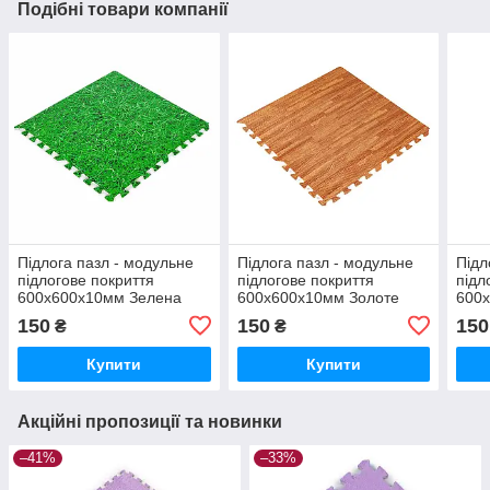
Подібні товари компанії
Підлога пазл - модульне
Підлога пазл - модульне
Підл
підлогове покриття
підлогове покриття
підл
600x600x10мм Зелена
600x600x10мм Золоте
600
трава (МР4) SW-00000153
дерево (МР2) SW-
(МР
150
150
150
₴
₴
00000022
Купити
Купити
Акційні пропозиції та новинки
–41%
–33%