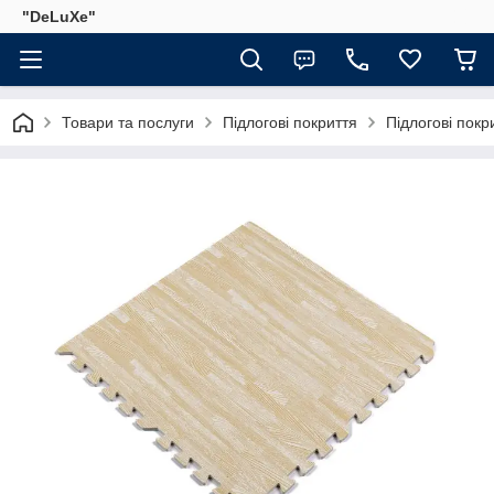
"DeLuХe"
Товари та послуги
Підлогові покриття
Підлогові покр