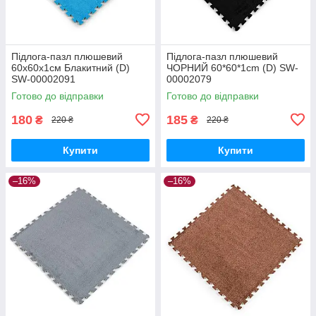
Підлога-пазл плюшевий
Підлога-пазл плюшевий
60х60х1см Блакитний (D)
ЧОРНИЙ 60*60*1cm (D) SW-
SW-00002091
00002079
Готово до відправки
Готово до відправки
180
185
₴
₴
220 ₴
220 ₴
Купити
Купити
–16%
–16%