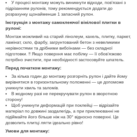
У процесі монтажу можуть виникнути відходи, пов'язані з
підрізанням рулонів, тому рекомендується додати до
розрахунку щонайменше 1 запасний рулон.
Інструкція з монтажу самоклеючої вінілової плитки в
рулоні:
Монтаж можливий на старий лінолеум, кахель, плитку, паркет,
ламінат, скло, фарбу, загрунтований бетон з невеликими
нерівностями та дрібними вибоїнами — без складної
підготовки. ‼️ Якщо поверхня має побілку — її обов’язково
потрібно зчистити, при необхідності застосовуйте шпатель.
Перед початком монтажу:
За кілька годин до монтажу розгорніть рулон і дайте йому
вирівнятися в горизонтальному положенні — це допоможе
уникнути хвиль та заломів.
В жодному разі не перекручувати рулон в зворотною
сторону!
Щоб уникнути деформацій при поклейці — відрізайте
матеріал по довжині заздалегідь, а при приклеюванні не
підіймайте його більше ніж на 30° відносно поверхні. Це
дозволить плитці лягти ідеально рівно!
Умови для монтажу: