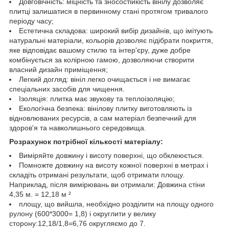
Довговічність: міцність та зносостійкість вінілу дозволяє
плитці залишатися в первинному стані протягом тривалого
періоду часу;
Естетична складова: широкий вибір дизайнів, що імітують
натуральні матеріали, кольорів дозволяє підібрати покриття,
яке відповідає вашому стилю та інтер'єру, дуже добре
комбінується за колірною гамою, дозволяючи створити
власний дизайн приміщення;
Легкий догляд: вініл легко очищається і не вимагає
спеціальних засобів для чищення.
Ізоляція: плитка має звукову та теплоізоляцію;
Екологічна безпека: вінілову плитку виготовляють із
відновлюваних ресурсів, а сам матеріал безпечний для
здоров'я та навколишнього середовища.
Розрахунок потрібної кількості матеріалу:
Виміряйте довжину і висоту поверхні, що обклеюється.
Помножте довжину на висоту кожної поверхні в метрах і
складіть отримані результати, щоб отримати площу.
Наприклад, після вимірювань ви отримали: Довжина стіни
4,35 м. = 12,18 м ²
площу, що вийшла, необхідно розділити на площу одного
рулону (600*3000= 1,8) і округлити у велику
сторону:12,18/1,8=6,76 округляємо до 7.