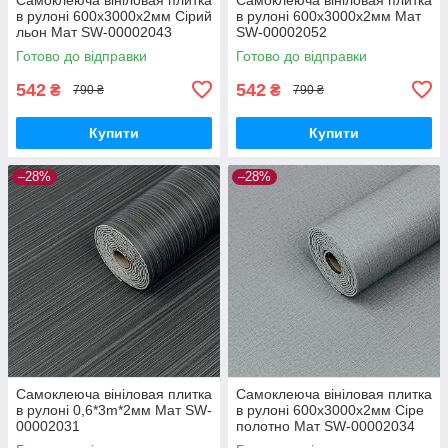
в рулоні 600х3000х2мм Сірий
в рулоні 600х3000х2мм Мат
льон Мат SW-00002043
SW-00002052
Готово до відправки
Готово до відправки
542
542
₴
₴
790 ₴
790 ₴
Купити
Купити
–28%
–28%
Самоклеюча вініловая плитка
Самоклеюча вініловая плитка
в рулоні 0,6*3m*2мм Мат SW-
в рулоні 600х3000х2мм Сіре
00002031
полотно Мат SW-00002034