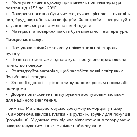
Монтуйте лише в сухому приміщенні, при температурі
повітря від +15° до +20°C.
Поверхня повинна бути чистою, сухою і рівною — видаліть
пил, бруд, жир або залишки фарби. За потреби — загрунтуйте
та дайте висохнути не менше ніж 4 години.
Матеріал та поверхня мають бути кімнатної температури.
Процес монтажу:
Поступово знімайте захисну плівку з тильної сторони
рулону.
Починайте монтаж з одного кута, поступово приклеюючи
плитку до поверхні.
Розгладжуйте матеріал, щоб запобігти появі повітряних
бульбашок і складок.
За необхідності — ріжте плитку канцелярським ножем або
ножицями.
Добре притискайте плитку руками або гумовим валиком
для надійного зчеплення.
Примітка: Ми використовуємо зрозумілу комерційну назву
«Самоклеюча вінілова плитка - в рулоні», зручну для покупців
(розуміння). У документах під час відвантаження товару може
використовуватися інше технічне найменування.