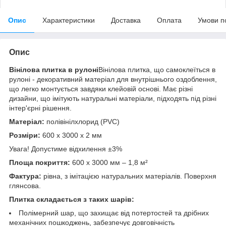
Опис
Характеристики
Доставка
Оплата
Умови п
Опис
Вінілова плитка в рулоні
Вінілова плитка, що самоклеїться в
рулоні - декоративний матеріал для внутрішнього оздоблення,
що легко монтується завдяки клейовій основі. Має різні
дизайни, що імітують натуральні матеріали, підходять під різні
інтер'єрні рішення.
Матеріал:
полівінілхлорид (PVC)
Розміри:
600 х 3000 х 2 мм
Увага! Допустиме відхилення ±3%
Площа покриття:
600 х 3000 мм – 1,8 м²
Фактура:
рівна, з імітацією натуральних матеріалів. Поверхня
глянсова.
Плитка складається з таких шарів:
Полімерний шар, що захищає від потертостей та дрібних
механічних пошкоджень, забезпечує довговічність