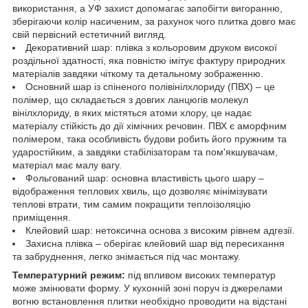
використання, а УФ захист допомагає запобігти вигоранню,
зберігаючи колір насиченим, за рахунок чого плитка довго має
свій первісний естетичний вигляд.
Декоративний шар: плівка з кольоровим друком високої
роздільної здатності, яка повністю імітує фактуру природних
матеріалів завдяки чіткому та детальному зображенню.
Основний шар із спіненого полівінілхлориду (ПВХ) – це
полімер, що складається з довгих ланцюгів молекул
вінілхлориду, в яких містяться атоми хлору, це надає
матеріалу стійкість до дії хімічних речовин. ПВХ є аморфним
полімером, така особливість будови робить його пружним та
ударостійким, а завдяки стабілізаторам та пом'якшувачам,
матеріал має малу вагу.
Фольгований шар: основна властивість цього шару –
відображення теплових хвиль, що дозволяє мінімізувати
теплові втрати, тим самим покращити теплоізоляцію
приміщення.
Клейовий шар: нетоксична основа з високим рівнем адгезії.
Захисна плівка – оберігає клейовий шар від пересихання
та забруднення, легко знімається під час монтажу.
Температурний режим:
під впливом високих температур
може змінювати форму. У кухонній зоні поруч із джерелами
вогню встановлення плитки необхідно проводити на відстані