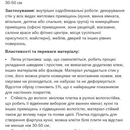
30-50 см.
Застосування:
внутрішні оздоблювальні роботи: декорування
стін у всіх видах житлових приміщень (кухня, ванна кімната,
вітальня, дитяча або спальня, вхідна група) та комерційних
приміщень (офісні приміщення, зони рецепцій, магазини,
салони краси або фітнес-центри, місця суспільної
присутності, майстерні), меблів, дверей та інших рівних
поверхонь.
Властивості та переваги матеріалу:
Легка установка: шар, що самоклеїться, робить процес
укладання швидким і простим, не вимагаючи додатково клею,
інших матеріалів або фахівців. Матеріал укладається стик у
стик, його можна різати ножицями чи монтажним ножем, між
смугами не розходиться, не набухає та не деформується.
Відсоток обрізу становить 1%, що є найкращим показником
для настінних покриттів;
Стійкість до вологи: вінілова плитка в рулоні вологостійка,
що робить її відмінним вибором для ванних кімнат, кухні та
інших приміщень з підвищеною вологістю, матеріал стійкий
також до впливу пари та появи цвілі. Плитка підходить для
створення фартуха кухні, можна клеїти біля плити на відстані
не менше ніж 30-50 см;