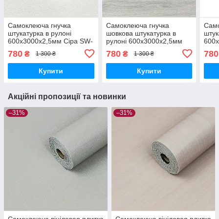
Самоклеюча гнучка
Самоклеюча гнучка
Само
штукатурка в рулоні
шовкова штукатурка в
штук
600х3000х2,5мм Сіра SW-
рулоні 600х3000х2,5мм
600х
00002992
Попелясте дерево SW-
мол
780
780
780
₴
₴
1 300 ₴
1 300 ₴
00002997
Купити
Купити
Акційні пропозиції та новинки
–31%
–31%
Самоклеюча вініловая плитка
Самоклеюча вініловая плитка