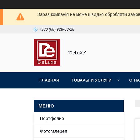
Зараз компанія не може швидко обробляти замовл
+380 (68) 928-63-28
"DeLuХe"
ГЛАВНАЯ
ТОВАРЫ И УСЛУГИ
О Н
Портфолио
Фотогалерея