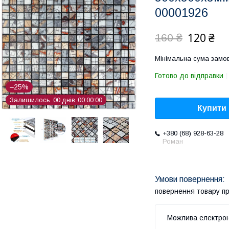
00001926
120 ₴
160 ₴
Мінімальна сума замов
Готово до відправки
–25%
Залишилось
0
0
днів
0
0
0
0
0
0
Купити
+380 (68) 928-63-28
Роман
повернення товару п