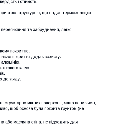
ердість і стійкість.
ористою структурою, що надає термоізоляцію
 пересихання та забруднення, легко
євому покриттю.
інієве покриття додає захисту.
 алюмінію.
аткового клею.
ів.
го догляду.
ть структурно міцних поверхонь, якщо вони чисті,
Важливо, щоб основа була покрита ґрунтом (не
рна або масляна стіна, не підходять для