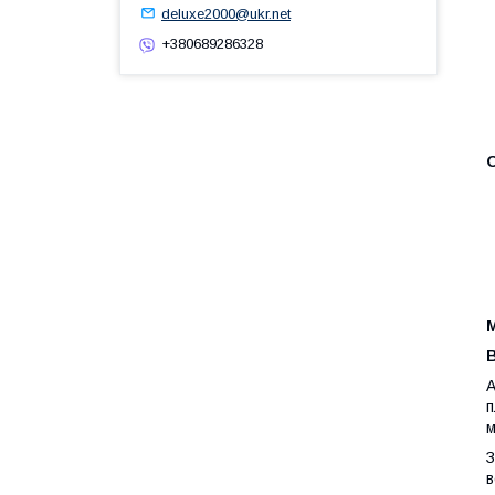
deluxe2000@ukr.net
+380689286328
О
А
п
м
З
в