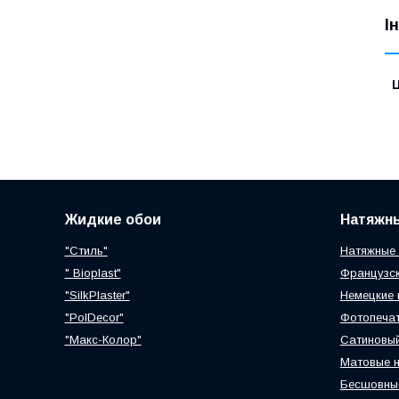
І
Ц
Жидкие обои
Натяжн
"Стиль"
Натяжные 
" Bioplast"
Французск
"SilkPlaster"
Немецкие 
"PolDecor"
Фотопечат
"Макс-Колор"
Сатиновый
Матовые н
Бесшовные