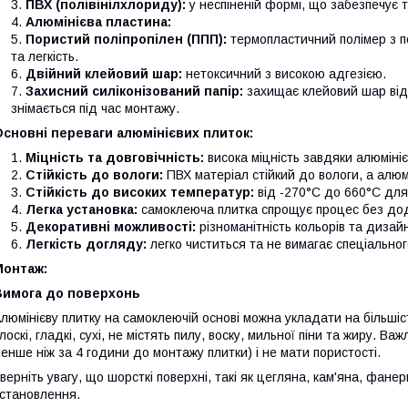
ПВХ (полівінілхлориду):
у неспіненій формі, що забезпечує тв
Алюмінієва пластина:
Пористий поліпропілен (ППП):
термопластичний полімер з п
та легкість.
Двійний клейовий шар:
нетоксичний з високою адгезією.
Захисний силіконізований папір:
захищає клейовий шар від
знімається під час монтажу.
сновні переваги алюмінієвих плиток:
Міцність та довговічність:
висока міцність завдяки алюміні
Стійкість до вологи:
ПВХ матеріал стійкий до вологи, а алюм
Стійкість до високих температур:
від -270°C до 660°C для
Легка установка:
самоклеюча плитка спрощує процес без дод
Декоративні можливості:
різноманітність кольорів та дизайн
Легкість догляду:
легко чиститься та не вимагає спеціально
Монтаж:
Вимога до поверхонь
люмінієву плитку на самоклеючій основі можна укладати на більшіс
лоскі, гладкі, сухі, не містять пилу, воску, мильної піни та жиру. 
енше ніж за 4 години до монтажу плитки) і не мати пористості.
верніть увагу, що шорсткі поверхні, такі як цегляна, кам'яна, фане
становлення.