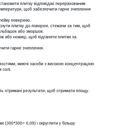
встановити плитку відповідає перерахованим
температури, щоб забезпечити гарне зчеплення
клейку поверхню.
снути плитку до поверхні, стежачи за тим, щоб
ульбашок або зморшок.
іж або ножиці, щоб підганяти плитки за
ечити гарне зчеплення.
востями, миючі засоби з високою концентрацією
 солі.
іть отримані результати, щоб отримати площу.
 (300*300= 0,09) і округлити у більшу