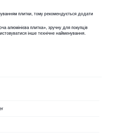
різуванням плитки, тому рекомендується додати
ча алюмінієва плитка», зручну для покупців
ристовуватися інше технічне найменування.
er