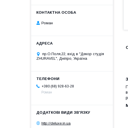
Роман
пр.О.Поля,22, вхід в "Декор студія
ZHURAVEL", Дніпро, Україна
+380 (68) 928-63-28
П
в
Роман
р
М
http://deluxe.in.ua