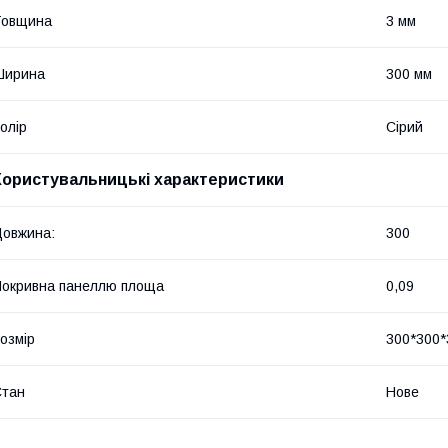
Товщина
3 мм
Ширина
300 мм
олір
Сірий
Користувальницькі характеристики
овжина:
300
окривна панеллю площа
0,09
озмір
300*300*
Стан
Нове