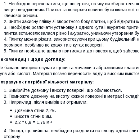
Необхідно переконатися, що поверхня, на яку ви збираєтеся 
вище твердженням. Плитка та поверхня повинні бути кімнатної 
клейової основи.
Зняти захисну плівку зі зворотного боку плитки, щоб відкрити 
Необхідно розпочати установку з одного кута і акуратно прити
плитка встановлювалася рівно і акуратно, уникаючи утворення б
Плитку можна різати, використовуючи при цьому будівельний н
розміром, особливо по краях та в кутах поверхні.
Плитки необхідно щільно притискати до поверхні, щоб забезп
Рекомендації щодо догляду:
е бажано використовувати щітки та мочалки з абразивними власти
угів або кислот. Матеріал погано переносить воду з високим вмістом
озрахунок потрібної кількості матеріалу:
Виміряйте довжину і висоту поверхні, що обклеюється.
Помножте довжину на висоту кожної поверхні в метрах і склад
Наприклад, після вимірів ви отримали:
Довжина стіни 2,2м.
Висота стіни 0,8м.
2,2 * 0,8 = 1,76 м ²
Площа, що вийшла, необхідно розділити на площу однієї плитки
сторону: