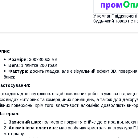
У компанії підключені
будь-який товар не п
Опис:
Розміри:
300х300х3 мм
Вага:
1 плитка 200 грам
Фактура:
досить гладка, але є візуальний ефект 3D, поверхн
блиск
Застосування:
ідходить для внутрішніх оздоблювальних робіт, в умовах підвищено
сіх видах житлових та комерційних приміщень, а також для декору
івних поверхонь. Крім того, властивості алюмінію дозволяють викор
атеріал:
Захисний шар:
полімерне покриття стійке до стирання, механ
Алюмінієва пластина:
має особливу кристалічну структуру ГЦК
матеріалу.