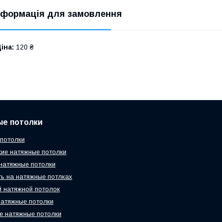
нформація для замовлення
іна:
120 ₴
ые потолки
потолки
ие натяжные потолки
натяжные потолки
ь на натяжные потлках
 натяжной потолок
атяжные потолки
 натяжные потолки