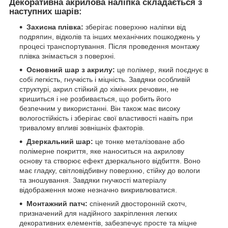
Декоративна акрилова наліпка складається з
наступних шарів:
Захисна плівка:
зберігає поверхню наліпки від
подряпин, відколів та інших механічних пошкоджень у
процесі транспортування. Після проведення монтажу
плівка знімається з поверхні.
Основний шар з акрилу:
це полімер, який поєднує в
собі легкість, гнучкість і міцність. Завдяки особливій
структурі, акрил стійкий до хімічних речовин, не
кришиться і не розбивається, що робить його
безпечним у використанні. Він також має високу
вологостійкість і зберігає свої властивості навіть при
тривалому впливі зовнішніх факторів.
Дзеркальний шар:
це тонке металізоване або
полімерне покриття, яке наноситься на акрилову
основу та створює ефект дзеркального відбиття. Воно
має гладку, світловідбивну поверхню, стійку до вологи
та зношування. Завдяки гнучкості матеріалу
відображення може незначно викривлюватися.
Монтажний патч:
спінений двосторонній скотч,
призначений для надійного закріплення легких
декоративних елементів, забезпечує просте та міцне