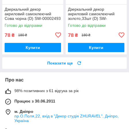
Дзеркальний декор
Дзеркальний декор
акриловий самоклеючий
акриловий самоклеючий
Сова чорна (D) SW-00002493
золото,33шт (D) SW-
00002499
Готово до відправки
Готово до відправки
78
78
₴
₴
180 ₴
180 ₴
Купити
Купити
Показати ще
Про нас
98% позитивних з 61 відгука за рік
Працює з 30.06.2011
м. Дніпро
пр.О.Поля,22, вхід в "Декор студія ZHURAVEL", Дніпро,
Україна