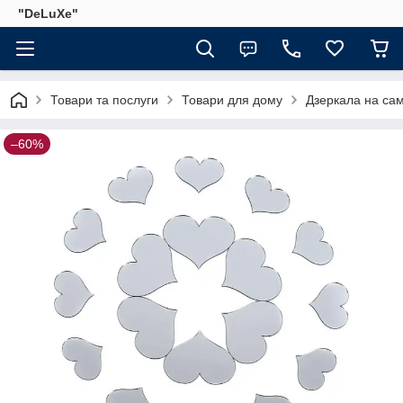
"DeLuХe"
Товари та послуги
Товари для дому
Дзеркала на са
–60%