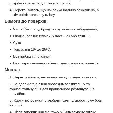
потрібно клеїти за допомогою патчів.
Переконайтесь, що наклейка надійно закріплена, а
потім зніміть захисну плівку.
Вимоги до поверхні:
Чиста (без пилу, бруду, жиру та інших забруднень);
Гладка, без виступаючих частинок або тріщин;
Суха;
Тепла, від 18º до 25ºС;
Без грибка та плісняви;
Без старих шпалер та інших декоруючих елементів.
Монтаж:
Переконайтеся, що поверхня відповідає вимогам.
За допомогою рівня проведіть вертикальну та
горизонтальну лінії для правильного розташування
наклейок.
Хаотично розмістіть клейові патчі на зворотному боці
наліпки.
Після завершення монтажу зніміть захисну плівку.