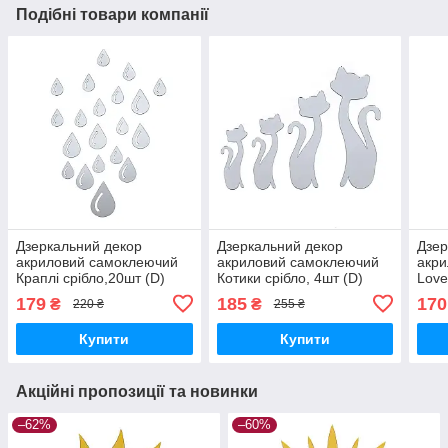
Подібні товари компанії
Дзеркальний декор
Дзеркальний декор
Дзер
акриловий самоклеючий
акриловий самоклеючий
акр
Краплі срібло,20шт (D)
Котики срібло, 4шт (D)
Love
SW-00002492
SW-00002494
000
179
185
170
₴
₴
220 ₴
255 ₴
Купити
Купити
Акційні пропозиції та новинки
–62%
–60%