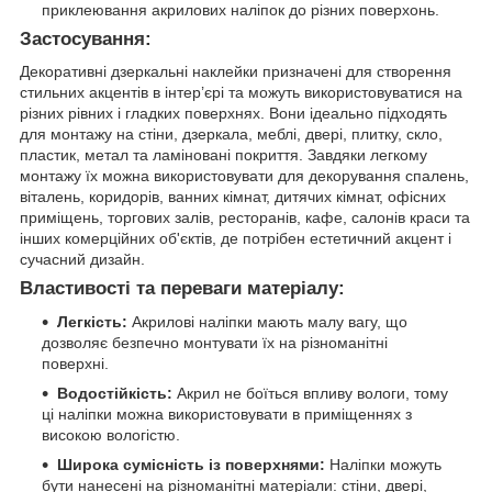
приклеювання акрилових наліпок до різних поверхонь.
Застосування:
Декоративні дзеркальні наклейки призначені для створення
стильних акцентів в інтер’єрі та можуть використовуватися на
різних рівних і гладких поверхнях. Вони ідеально підходять
для монтажу на стіни, дзеркала, меблі, двері, плитку, скло,
пластик, метал та ламіновані покриття. Завдяки легкому
монтажу їх можна використовувати для декорування спалень,
віталень, коридорів, ванних кімнат, дитячих кімнат, офісних
приміщень, торгових залів, ресторанів, кафе, салонів краси та
інших комерційних об'єктів, де потрібен естетичний акцент і
сучасний дизайн.
Властивості та переваги матеріалу:
Легкість:
Акрилові наліпки мають малу вагу, що
дозволяє безпечно монтувати їх на різноманітні
поверхні.
Водостійкість:
Акрил не боїться впливу вологи, тому
ці наліпки можна використовувати в приміщеннях з
високою вологістю.
Широка сумісність із поверхнями:
Наліпки можуть
бути нанесені на різноманітні матеріали: стіни, двері,