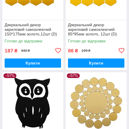
Дзеркальний декор
Дзеркальний декор
акриловий самоклеючий
акриловий самоклеючий
150*175мм золото,12шт (D)
85*95мм золото, 12шт (D)
SW-00002518
SW-00002516
Готово до відправки
Готово до відправки
187
86
₴
₴
440 ₴
199 ₴
Купити
Купити
–57%
–57%