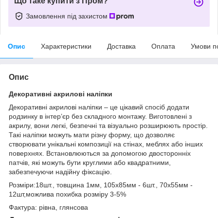
Що таке купити з Пром?
Замовлення під захистом
Опис
Характеристики
Доставка
Оплата
Умови п
Опис
Декоративні акрилові наліпки
Декоративні акрилові наліпки – це цікавий спосіб додати
родзинку в інтер’єр без складного монтажу. Виготовлені з
акрилу, вони легкі, безпечні та візуально розширюють простір.
Такі наліпки можуть мати різну форму, що дозволяє
створювати унікальні композиції на стінах, меблях або інших
поверхнях. Встановлюються за допомогою двосторонніх
патчів, які можуть бути круглими або квадратними,
забезпечуючи надійну фіксацію.
Розміри:18шт., товщина 1мм, 105х85мм - 6шт., 70х55мм -
12шт,можлива похибка розміру 3-5%
Фактура: рівна, глянсова