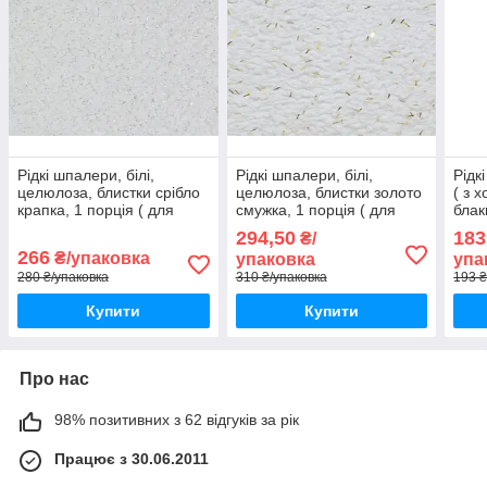
Рідкі шпалери, білі,
Рідкі шпалери, білі,
Рідк
целюлоза, блистки срібло
целюлоза, блистки золото
( з 
крапка, 1 порція ( для
смужка, 1 порція ( для
блак
стелі ), ТМ "Екобарви",
стелі ), ТМ "Екобарви",
стел
294,50
183
₴/
Блиск, 1.01
Блиск, 1.11
гліт
266
₴/упаковка
упаковка
упа
Тон 
280 ₴/упаковка
310 ₴/упаковка
193 ₴
Купити
Купити
Про нас
98% позитивних з 62 відгуків за рік
Працює з 30.06.2011