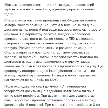
Монтаж натяжної стелі — чистий і швидкий процес, який
здійснюється на останній стадії ремонту протягом кількох
годин.
Специалисты компании произведут необходимые точные
замеры вашего помещения. Затем в течение 10-ти дней
доставят выполненный под ваши размеры потолок на место
монтажа. По периметру полотна заводским способом
приварена окантовка из более жесткого ПВХ материала,
которая в поперечном сечении имеет форму крючка или
гарпуна. Размер полотна меньше размера помещения.
Сначала один из углов полотна гарпуном цепляют за
крепежный профиль. Затем нагревают участок полотна по
диагонали и, растягивая размягченную пленку, заводят
шпателем гарпун в паз профиля в противоположном углу. Цю
процедуру повторюють для іншої діагоналі, а потім — по
всьому периметру окантовки. Повітря в кімнаті при цьому
нагрівається не вище ніж на 45°С.
Після охолодження стелі до кімнатної температури
утворюється досить міцне з'єднання натягнутою плівки з
кріпильним профілем. При цьому
плівка
дає усадку, стає
більш жорсткою і приймає остаточне положення у вигляді
ідеально рівній поверхні. При монтажі стеля «забирає» 3 см