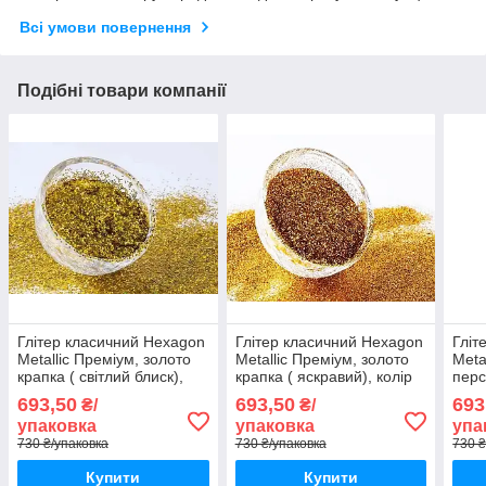
Всі умови повернення
Подібні товари компанії
Глітер класичний Hexagon
Глітер класичний Hexagon
Гліт
Metallic Преміум, золото
Metallic Преміум, золото
Meta
крапка ( світлий блиск),
крапка ( яскравий), колір
перс
колір СА 1230, розмір
СА 1260, розмір 1/128( 0.2
1530
693,50
693,50
693
₴/
₴/
1/128 (0.2 мм), 1кг
мм), 1кг
мм),
упаковка
упаковка
упа
730 ₴/упаковка
730 ₴/упаковка
730 ₴
Купити
Купити