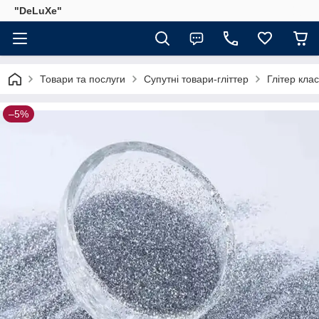
"DeLuХe"
Товари та послуги
Супутні товари-гліттер
Глітер кла
–5%