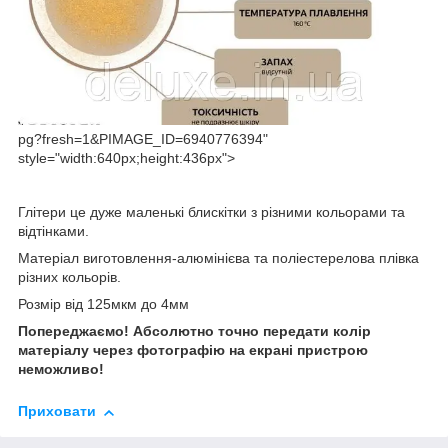
pg?fresh=1&PIMAGE_ID=6940776394"
style="width:640px;height:436px">
Глітери це дуже маленькі блискітки з різними кольорами та
відтінками.
Матеріал виготовлення-алюмінієва та поліестерелова плівка
різних кольорів.
Розмір від 125мкм до 4мм
Попереджаємо! Абсолютно точно передати колір
матеріалу через фотографію на екрані пристрою
неможливо!
Приховати