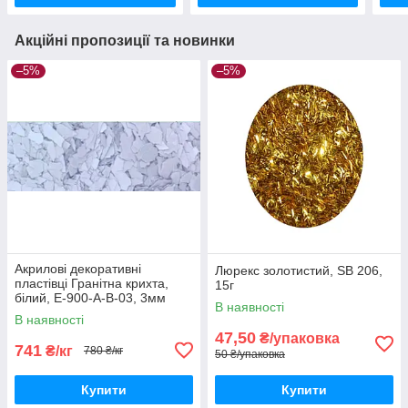
Акційні пропозиції та новинки
–5%
–5%
Акрилові декоративні
Люрекс золотистий, SB 206,
пластівці Гранітна крихта,
15г
білий, Е-900-А-В-03, 3мм
В наявності
В наявності
47,50
₴/упаковка
741
₴/кг
780 ₴/кг
50 ₴/упаковка
Купити
Купити