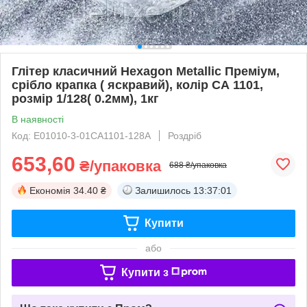
Глітер класичний Hexagon Metallic Преміум,
срібло крапка ( яскравий), колір СА 1101,
розмір 1/128( 0.2мм), 1кг
В наявності
Код: Е01010-3-01СА1101-128А
Роздріб
653,60
₴/упаковка
688 ₴/упаковка
Економія
34.40 ₴
Залишилось
13:37:00
Купити
або
Купити з