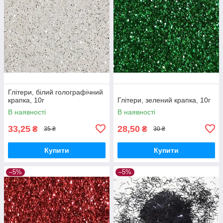
Глітери, білий голографічний
крапка, 10г
Глітери, зелений крапка, 10г
В наявності
В наявності
33,25
28,50
₴
₴
35 ₴
30 ₴
Купити
Купити
–5%
–5%