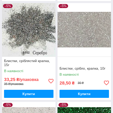
–5%
–5%
Блистки, сріблястий крапка,
15г
Блистки, срібло, крапка, 10г
В наявності
В наявності
33,25
₴/упаковка
28,50
₴
30 ₴
35 ₴/упаковка
Купити
Купити
–5%
–5%