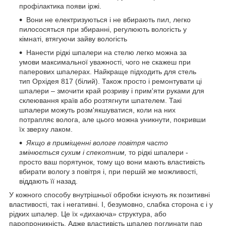
профілактика появи іржі.
Вони не електризуються і не вбирають пил, легко
пилососяться при збиранні, регулюють вологість у
кімнаті, втягуючи зайву вологість
Нанести рідкі шпалери на стелю легко можна за
умови максимальної уважності, чого не скажеш при
паперових шпалерах. Найкраще підходить для стель
тип Орхідея 817 (білий). Також просто і ремонтувати ці
шпалери – змочити край розриву і прим'яти руками для
склеювання країв або розтягнути шпателем. Такі
шпалери можуть розм'якшуватися, коли на них
потрапляє волога, але цього можна уникнути, покривши
їх зверху лаком.
Якщо в приміщенні вологе повітря часто
змінюється сухим і спекотним,
то рідкі шпалери -
просто ваш порятунок, тому що вони мають властивість
вбирати вологу з повітря і, при першій же можливості,
віддають її назад.
У кожного способу внутрішньої обробки існують як позитивні
властивості, так і негативні. І, безумовно, слабка сторона є і у
рідких шпалер. Це їх «дихаюча» структура, або
паропроникність. Адже властивість шпалер поглинати пар