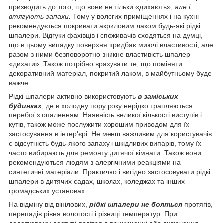
призводить до того, що вони не тільки «дихають»,
але і
втягують запахи.
Тому у вологих приміщеннях і на кухні
рекомендується покривати акриловим лаком будь-які рідкі
шпалери. Відгуки фахівців і споживачів сходяться на думці,
що в цьому випадку поверхня придбає миючі властивості, але
разом з ними безповоротно зникне властивість шпалер
«дихати». Також потрібно врахувати те, що поміняти
декоративний матеріал, покритий лаком, в майбутньому буде
важче.
Рідкі шпалери активно використовують
в заміських
будинках
, де в холодну пору року нерідко трапляються
перебої з опаленням. Наявність великої кількості виступів і
кутів, також може послужити хорошим приводом для їх
застосування в інтер'єрі. Не менш важливим для користувачів
є відсутність будь-якого запаху і шкідливих випарів, тому їх
часто вибирають для ремонту дитячої кімнати. Також вони
рекомендуються людям з алергічними реакціями на
синтетичні матеріали. Практично і вигідно застосовувати рідкі
шпалери в дитячих садах, школах, коледжах та інших
громадських установах.
На відміну від вінілових,
рідкі шпалери не бояться
протягів,
перепадів рівня вологості і різниці температур. При
додатковому доступі повітря в приміщенні або включення