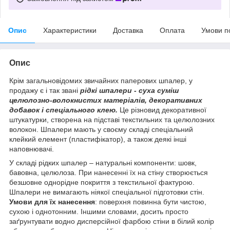
Опис
Характеристики
Доставка
Оплата
Умови п
Опис
Крім загальновідомих звичайних паперових шпалер, у
продажу є і так звані
рідкі шпалери - суха суміш
целюлозно-волокнистих матеріалів, декоративних
добавок і спеціального клею.
Це різновид декоративної
штукатурки, створена на підставі текстильних та целюлозних
волокон. Шпалери мають у своєму складі спеціальний
клейкий елемент (пластифікатор), а також деякі інші
наповнювачі.
У складі рідких шпалер – натуральні компоненти: шовк,
бавовна, целюлоза. При нанесенні їх на стіну створюється
безшовне однорідне покриття з текстильної фактурою.
Шпалери не вимагають ніякої спеціальної підготовки стін.
Умови для їх нанесення
: поверхня повинна бути чистою,
сухою і однотонним. Іншими словами, досить просто
заґрунтувати водно дисперсійної фарбою стіни в білий колір