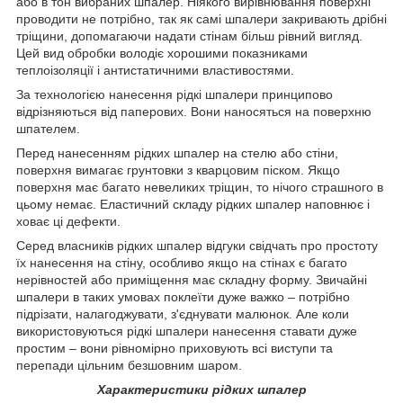
або в тон вибраних шпалер. Ніякого вирівнювання поверхні
проводити не потрібно, так як самі шпалери закривають дрібні
тріщини, допомагаючи надати стінам більш рівний вигляд.
Цей вид обробки володіє хорошими показниками
теплоізоляції і антистатичними властивостями.
За технологією нанесення рідкі шпалери принципово
відрізняються від паперових. Вони наносяться на поверхню
шпателем.
Перед нанесенням рідких шпалер на стелю або стіни,
поверхня вимагає грунтовки з кварцовим піском. Якщо
поверхня має багато невеликих тріщин, то нічого страшного в
цьому немає. Еластичний складу рідких шпалер наповнює і
ховає ці дефекти.
Серед власників рідких шпалер відгуки свідчать про простоту
їх нанесення на стіну, особливо якщо на стінах є багато
нерівностей або приміщення має складну форму. Звичайні
шпалери в таких умовах поклеїти дуже важко – потрібно
підрізати, налагоджувати, з'єднувати малюнок. Але коли
використовуються рідкі шпалери нанесення ставати дуже
простим – вони рівномірно приховують всі виступи та
перепади цільним безшовним шаром.
Характеристики рідких шпалер