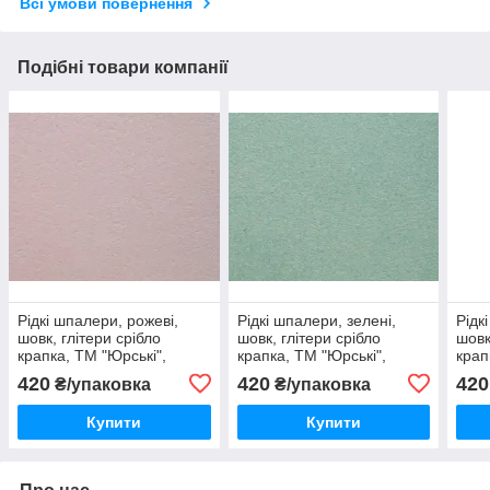
Всі умови повернення
Подібні товари компанії
Рідкі шпалери, рожеві,
Рідкі шпалери, зелені,
Рідк
шовк, глітери срібло
шовк, глітери срібло
шовк
крапка, ТМ "Юрські",
крапка, ТМ "Юрські",
крап
Бегонія, Тип 119
Бегонія, Тип 104
Бего
420
420
420
₴/упаковка
₴/упаковка
Купити
Купити