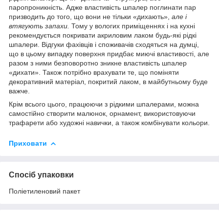
паропроникність. Адже властивість шпалер поглинати пар
призводить до того, що вони не тільки «дихають»,
але і
втягують запахи.
Тому у вологих приміщеннях і на кухні
рекомендується покривати акриловим лаком будь-які рідкі
шпалери. Відгуки фахівців і споживачів сходяться на думці,
що в цьому випадку поверхня придбає миючі властивості, але
разом з ними безповоротно зникне властивість шпалер
«дихати». Також потрібно врахувати те, що поміняти
декоративний матеріал, покритий лаком, в майбутньому буде
важче.
Крім всього цього, працюючи з рідкими шпалерами, можна
самостійно створити малюнок, орнамент, використовуючи
трафарети або художні навички, а також комбінувати кольори.
Приховати
Спосіб упаковки
Поліетиленовий пакет