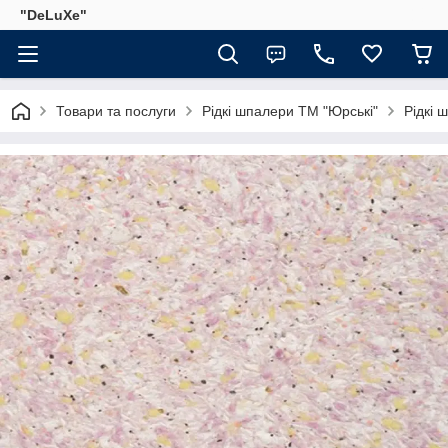
"DeLuХe"
Товари та послуги
Рідкі шпалери ТМ "Юрські"
Рідкі 