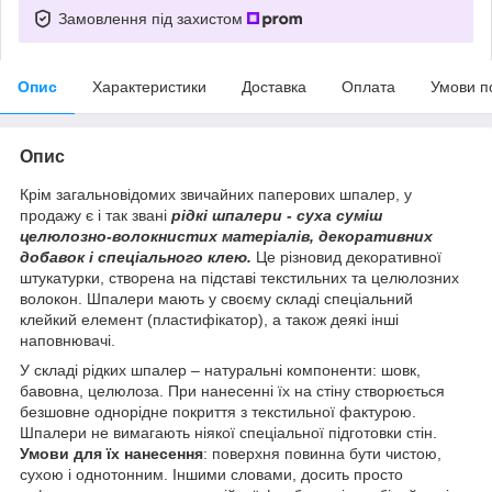
Замовлення під захистом
Опис
Характеристики
Доставка
Оплата
Умови п
Опис
Крім загальновідомих звичайних паперових шпалер, у
продажу є і так звані
рідкі шпалери - суха суміш
целюлозно-волокнистих матеріалів, декоративних
добавок і спеціального клею.
Це різновид декоративної
штукатурки, створена на підставі текстильних та целюлозних
волокон. Шпалери мають у своєму складі спеціальний
клейкий елемент (пластифікатор), а також деякі інші
наповнювачі.
У складі рідких шпалер – натуральні компоненти: шовк,
бавовна, целюлоза. При нанесенні їх на стіну створюється
безшовне однорідне покриття з текстильної фактурою.
Шпалери не вимагають ніякої спеціальної підготовки стін.
Умови для їх нанесення
: поверхня повинна бути чистою,
сухою і однотонним. Іншими словами, досить просто