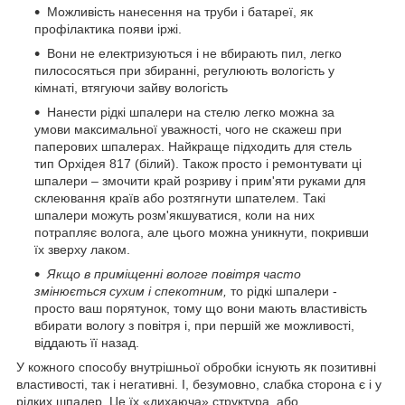
Можливість нанесення на труби і батареї, як
профілактика появи іржі.
Вони не електризуються і не вбирають пил, легко
пилососяться при збиранні, регулюють вологість у
кімнаті, втягуючи зайву вологість
Нанести рідкі шпалери на стелю легко можна за
умови максимальної уважності, чого не скажеш при
паперових шпалерах. Найкраще підходить для стель
тип Орхідея 817 (білий). Також просто і ремонтувати ці
шпалери – змочити край розриву і прим'яти руками для
склеювання країв або розтягнути шпателем. Такі
шпалери можуть розм'якшуватися, коли на них
потрапляє волога, але цього можна уникнути, покривши
їх зверху лаком.
Якщо в приміщенні вологе повітря часто
змінюється сухим і спекотним,
то рідкі шпалери -
просто ваш порятунок, тому що вони мають властивість
вбирати вологу з повітря і, при першій же можливості,
віддають її назад.
У кожного способу внутрішньої обробки існують як позитивні
властивості, так і негативні. І, безумовно, слабка сторона є і у
рідких шпалер. Це їх «дихаюча» структура, або