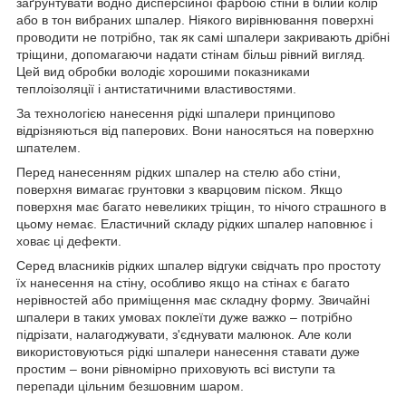
заґрунтувати водно дисперсійної фарбою стіни в білий колір
або в тон вибраних шпалер. Ніякого вирівнювання поверхні
проводити не потрібно, так як самі шпалери закривають дрібні
тріщини, допомагаючи надати стінам більш рівний вигляд.
Цей вид обробки володіє хорошими показниками
теплоізоляції і антистатичними властивостями.
За технологією нанесення рідкі шпалери принципово
відрізняються від паперових. Вони наносяться на поверхню
шпателем.
Перед нанесенням рідких шпалер на стелю або стіни,
поверхня вимагає грунтовки з кварцовим піском. Якщо
поверхня має багато невеликих тріщин, то нічого страшного в
цьому немає. Еластичний складу рідких шпалер наповнює і
ховає ці дефекти.
Серед власників рідких шпалер відгуки свідчать про простоту
їх нанесення на стіну, особливо якщо на стінах є багато
нерівностей або приміщення має складну форму. Звичайні
шпалери в таких умовах поклеїти дуже важко – потрібно
підрізати, налагоджувати, з'єднувати малюнок. Але коли
використовуються рідкі шпалери нанесення ставати дуже
простим – вони рівномірно приховують всі виступи та
перепади цільним безшовним шаром.