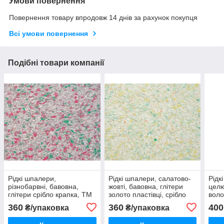
Умови повернення
Повернення товару впродовж 14 днів за рахунок покупця
Всі умови повернення
Подібні товари компанії
Рідкі шпалери,
Рідкі шпалери, салатово-
Рідк
різнобарвні, бавовна,
жовті, бавовна, глітери
целю
глітери срібло крапка, ТМ
золото пластівці, срібло
воло
"Юрські", Гліцинія, Тип 501
крапка, ТМ "Юрські",
плас
360
360
400
₴/упаковка
₴/упаковка
Гліцинія, Тип 508
крап
Тюль