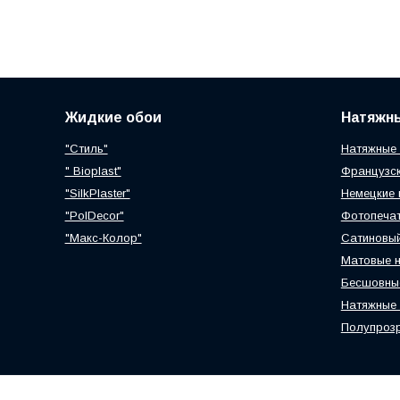
Жидкие обои
Натяжн
"Стиль"
Натяжные 
" Bioplast"
Французск
"SilkPlaster"
Немецкие 
"PolDecor"
Фотопечат
"Макс-Колор"
Сатиновый
Матовые н
Бесшовные
Натяжные 
Полупрозр