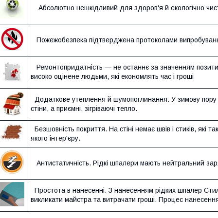
Абсолютно нешкідливий для здоров'я й екологічно чист
Пожежобезпека підтверджена протоколами випробуван
Ремонтопридатність — не останнє за значенням позитив
високо оцінене людьми, які економлять час і гроші
Додаткове утеплення й шумопоглинання. У зимову пору 
стіни, а приємні, зігріваючі тепло.
Безшовність покриття. На стіні немає швів і стиків, які 
якого інтер'єру.
Антистатичність. Рідкі шпалери мають нейтральний заряд
Простота в нанесенні. З нанесенням рідких шпалер Стиль
викликати майстра та витрачати гроші. Процес нанесення