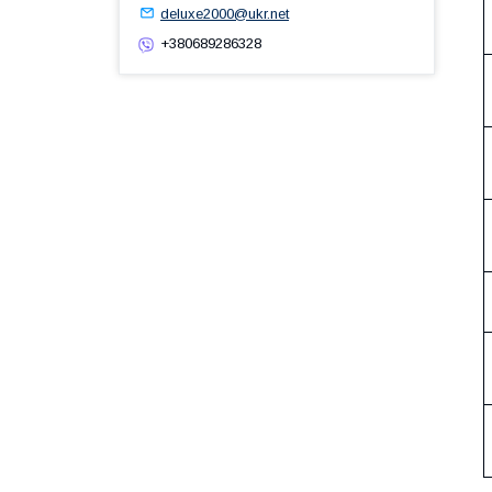
deluxe2000@ukr.net
+380689286328