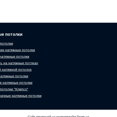
ые потолки
потолки
ие натяжные потолки
натяжные потолки
ь на натяжные потлках
 натяжной потолок
атяжные потолки
 натяжные потолки
потолки "Клипсо"
ачные натяжные потолки
Сайт створений на маркетплейсі
Prom.ua