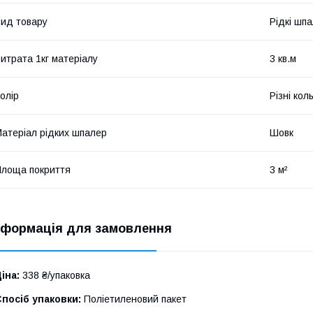
ид товару
Рідкі шп
итрата 1кг матеріалу
3 кв.м
олір
Різні кол
атеріал рідких шпалер
Шовк
лоща покриття
3 м²
нформація для замовлення
іна:
338 ₴/упаковка
посіб упаковки:
Поліетиленовий пакет