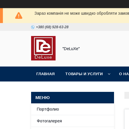
Зараз компанія не може швидко обробляти замовл
+380 (68) 928-63-28
"DeLuХe"
ГЛАВНАЯ
ТОВАРЫ И УСЛУГИ
О Н
Портфолио
Фотогалерея