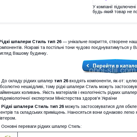
У компанії підключені
будь-який товар не п
Рідкі шпалери Стиль тип 26
— унікальне покриття, створене на
омпонентів. Яскраві та постільні тони чудово поєднуватимуться у 
игляд Вашому будинку.
До складу рідких шпалер
тип 26
входять компоненти, як-от: целюл
бсолютно нешкідливі, тому рідкі шпалери Стиль можуть застосовува
айменших коливань. Якість матеріалів і екологічність рідких шпале
підеміологічної експертизи Міністерства здоров'я України
Рідкі шпалери Стиль тип 26
можуть застосовуватися для обкле
ентрів та складських приміщень. Наносяться вони однаково легко як
івтером.
сновні переваги рідких шпалер Стиль: