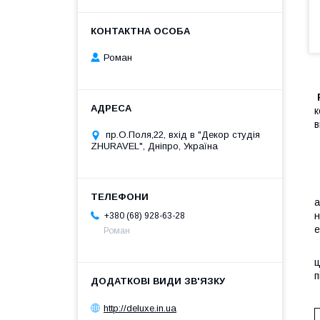
Роман
к
в
пр.О.Поля,22, вхід в "Декор студія
ZHURAVEL", Дніпро, Україна
а
н
+380 (68) 928-63-28
е
Роман
ц
п
О
http://deluxe.in.ua