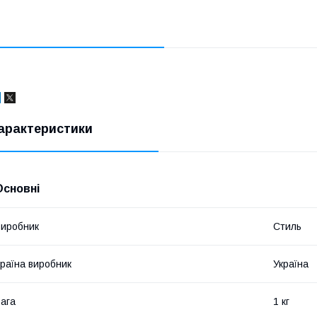
арактеристики
Основні
иробник
Стиль
раїна виробник
Україна
ага
1 кг