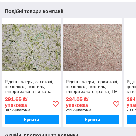
Подібні товари компанії
Рідкі шпалери, салатові,
Рідкі шпалери, теракотові,
Рідк
целюлоза, текстиль,
целюлоза, текстиль,
целю
глітери зелена нитка та
глітери золото крапка, ТМ
гліт
срібло крапка, ТМ "Макс-
"Макс-Колор", Тип 94/1
"Мак
291,65
284,05
284
₴/
₴/
Колор", Тип 78/2
упаковка
упаковка
упа
307 ₴/упаковка
299 ₴/упаковка
299 ₴
Купити
Купити
Акційні пропозиції та новинки