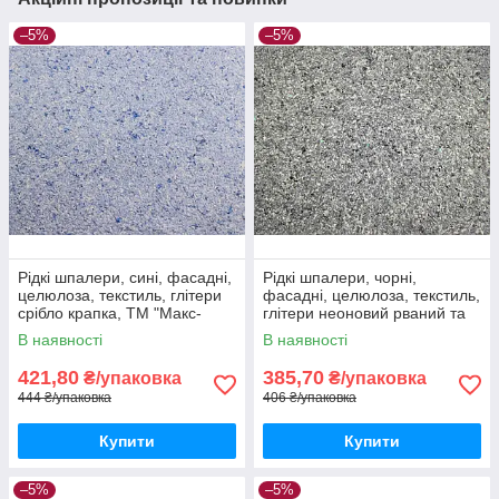
–5%
–5%
Рідкі шпалери, сині, фасадні,
Рідкі шпалери, чорні,
целюлоза, текстиль, глітери
фасадні, целюлоза, текстиль,
срібло крапка, ТМ "Макс-
глітери неоновий рваний та
Колор", Тип Ф/1
срібло крапка, ТМ "Макс-
В наявності
В наявності
Колор", Тип Ф/2
421,80
385,70
₴/упаковка
₴/упаковка
444 ₴/упаковка
406 ₴/упаковка
Купити
Купити
–5%
–5%