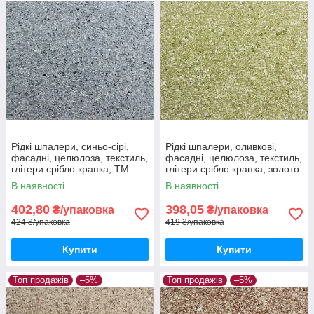
Рідкі шпалери, синьо-сірі,
Рідкі шпалери, оливкові,
фасадні, целюлоза, текстиль,
фасадні, целюлоза, текстиль,
глітери срібло крапка, ТМ
глітери срібло крапка, золото
"Макс-Колор",Тип Ф/3
крапка, ТМ "Макс-Колор",
В наявності
В наявності
Тип Ф/4
402,80
398,05
₴/упаковка
₴/упаковка
424 ₴/упаковка
419 ₴/упаковка
Купити
Купити
Топ продажів
–5%
Топ продажів
–5%