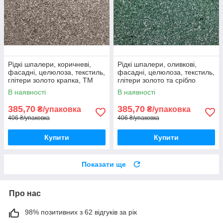
Рідкі шпалери, коричневі,
Рідкі шпалери, оливкові,
фасадні, целюлоза, текстиль,
фасадні, целюлоза, текстиль,
глітери золото крапка, ТМ
глітери золото та срібло
"Макс-Колор", Тип Ф/11
крапка, ТМ "Макс-Колор",
В наявності
В наявності
Тип Ф/12
385,70
385,70
₴/упаковка
₴/упаковка
406 ₴/упаковка
406 ₴/упаковка
Купити
Купити
Показати ще
Про нас
98% позитивних з 62 відгуків за рік