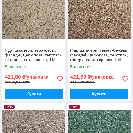
Рідкі шпалери, теракотові,
Рідкі шпалери, темно-бежеві,
фасадні, целюлоза, текстиль,
фасадні, целюлоза, текстиль,
глітери золото крапка, ТМ
глітери золото крапка, ТМ
"Макс-Колор", Тип Ф/9
"Макс-Колор", Тип Ф/10
В наявності
В наявності
421,80
421,80
₴/упаковка
₴/упаковка
444 ₴/упаковка
444 ₴/упаковка
Купити
Купити
–5%
–5%