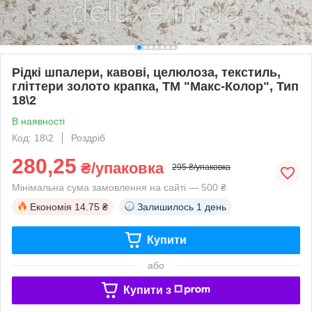
Рідкі шпалери, кавові, целюлоза, текстиль,
гліттери золото крапка, ТМ "Макс-Колор", Тип
18\2
В наявності
Код: 18\2
Роздріб
280,25
₴/упаковка
295 ₴/упаковка
Мінімальна сума замовлення на сайті — 500 ₴
Економія
14.75 ₴
Залишилось
1 день
Купити
або
Купити з