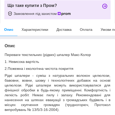
Що таке купити з Пром?
Замовлення під захистом
Опис
Характеристики
Доставка
Оплата
Умови п
Опис
Переваги текстильних (рідких) шпалер Макс-Колор
1. Невисока вартість
2.Пожежна і екологічна чистота покриття
Рідкі шпалери - суміш з натуральних волокон целюлози,
бавовни, вовни, шовку і технологічних добавок на основі
целюлози. Рідкі шпалери можуть використовуватися для
фінішної обробки в будь-якому приміщенні. Комфортність і
легкість робіт. Немає пилу і запаху. Рекомендовані для
нанесення на шляхах евакуації з громадських будівель і в
місцях скупчення громадян (трудногорюч, Протокол
випробувань № 13/5/3-16-2004).