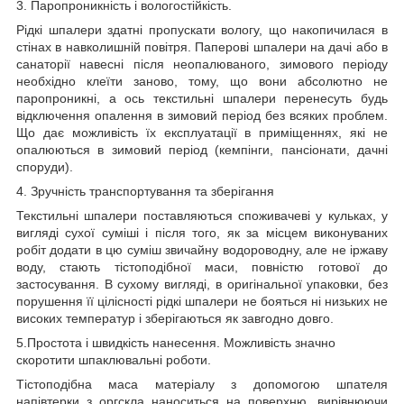
3. Паропроникність і вологостійкість.
Рідкі шпалери здатні пропускати вологу, що накопичилася в
стінах в навколишній повітря. Паперові шпалери на дачі або в
санаторії навесні після неопалюваного, зимового періоду
необхідно клеїти заново, тому, що вони абсолютно не
паропроникні, а ось текстильні шпалери перенесуть будь
відключення опалення в зимовий період без всяких проблем.
Що дає можливість їх експлуатації в приміщеннях, які не
опалюються в зимовий період (кемпінги, пансіонати, дачні
споруди).
4. Зручність транспортування та зберігання
Текстильні шпалери поставляються споживачеві у кульках, у
вигляді сухої суміші і після того, як за місцем виконуваних
робіт додати в цю суміш звичайну водороводну, але не іржаву
воду, стають тістоподібної маси, повністю готової до
застосування. В сухому вигляді, в оригінальної упаковки, без
порушення її цілісності рідкі шпалери не бояться ні низьких не
високих температур і зберігаються як завгодно довго.
5.Простота і швидкість нанесення. Можливість значно
скоротити шпаклювальні роботи.
Тістоподібна маса матеріалу з допомогою шпателя
напівтерки з оргскла наноситься на поверхню, вирівнюючи