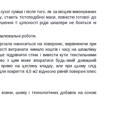
ухої суміші і після того, як за місцем виконуваних
, стають тістоподібної маси, повністю готової до
ушення її цілісності рідкі шпалери не бояться ні
аклювальні роботи.
оргскла наноситься на поверхню, вирівнюючи при
ості витрачати чимало коштів і часу на шпаклівку
ше підрівняти стіни і вивести кути текстильними
ково з цим може впоратися будь-який домашній
 прямо на цегляну кладку, але при цьому слід
ля покриття 4,0 м2 відносно рівній поверхні плюс
вовни, шовку і технологічних добавок на основі