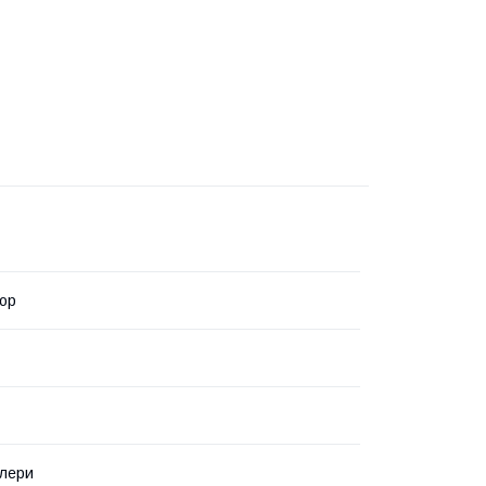
ор
алери