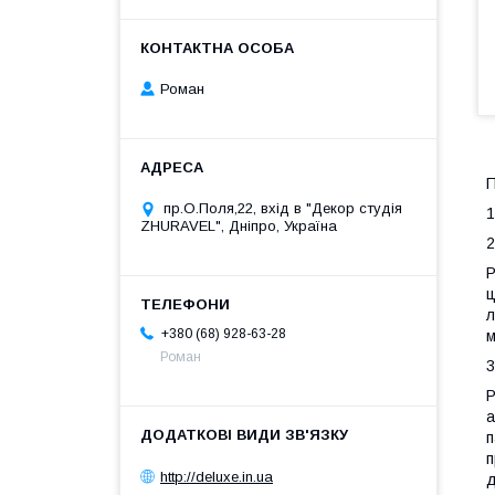
Роман
П
пр.О.Поля,22, вхід в "Декор студія
1
ZHURAVEL", Дніпро, Україна
2
Р
ц
л
+380 (68) 928-63-28
м
Роман
3
Р
а
п
п
http://deluxe.in.ua
д