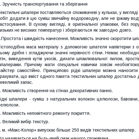
. Зручність транспортування та зберігання
екстильні шпалери поставляються споживачеві у кульках, у вигляді с
обіт додати в цю суміш звичайну водороводну, але не іржаву воду
астосування. В сухому вигляді, в оригінальної упаковки, без пор
изьких не високих температур і зберігаються як завгодно довго.
.Простота і швидкість нанесення. Можливість значно скоротити шп
істоподібна маса матеріалу з допомогою шпателя напівтерки з 
ьому дрібні і згладжуючи значні нерівності стіни. Немає необхідн
тін, виведення кутів укосів, дихати шпаклювальної пилом, прості
палерами. Причому мати спеціальні навички зовсім необов'яз
айстер самостійно. Принципово рідкі шпалери можна наносити
рахувати, що вміст одного пакета текстильних шпалер достатньо д
евеликий запас.
. Можливість створення на стінах декоративних панно.
ідкі шпалери - суміш з натуральних волокон целюлози, бавовни, 
елюлози.
. Можливість непомітного ремонту покриття.
. Великий вибір текстур.
. м. «Макс-Колор» випускає більше 250 видів текстильних шпалер.
о називається на будь-який смак нашого споживача.