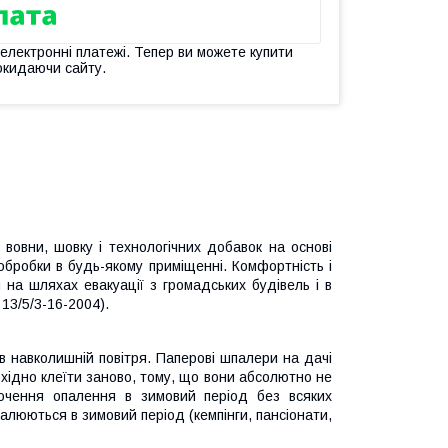
 електронні платежі. Тепер ви можете купити
окидаючи сайту.
вовни, шовку і технологічних добавок на основі
бробки в будь-якому приміщенні. Комфортність і
 на шляхах евакуації з громадських будівель і в
13/5/3-16-2004).
 в навколишній повітря. Паперові шпалери на дачі
бхідно клеїти заново, тому, що вони абсолютно не
лючення опалення в зимовий період без всяких
палюються в зимовий період (кемпінги, пансіонати,