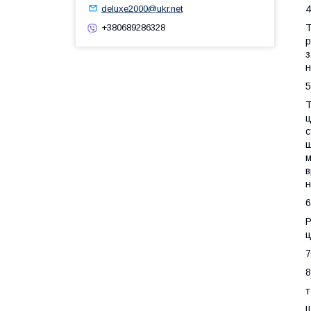
deluxe2000@ukr.net
4
Т
+380689286328
р
з
н
5
Т
ц
с
ш
м
в
н
6
Р
ц
7
8
т
Щ