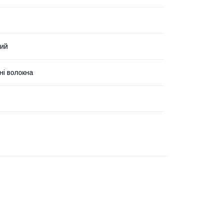
вий
і волокна