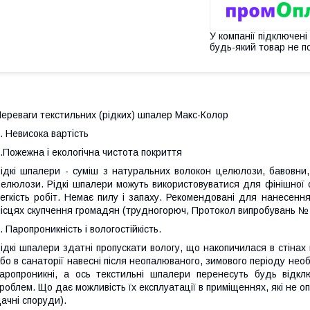
У компанії підключені
будь-який товар не п
ереваги текстильних (рідких) шпалер Макс-Колор
. Невисока вартість
.Пожежна і екологічна чистота покриття
ідкі шпалери - суміш з натуральних волокон целюлози, бавовни, 
елюлози. Рідкі шпалери можуть використовуватися для фінішної о
егкість робіт. Немає пилу і запаху. Рекомендовані для нанесення
ісцях скупчення громадян (трудногорюч, Протокол випробувань № 
. Паропроникність і вологостійкість.
ідкі шпалери здатні пропускати вологу, що накопичилася в стінах
бо в санаторії навесні після неопалюваного, зимового періоду нео
аропроникні, а ось текстильні шпалери перенесуть будь відк
роблем. Що дає можливість їх експлуатації в приміщеннях, які не о
ачні споруди).