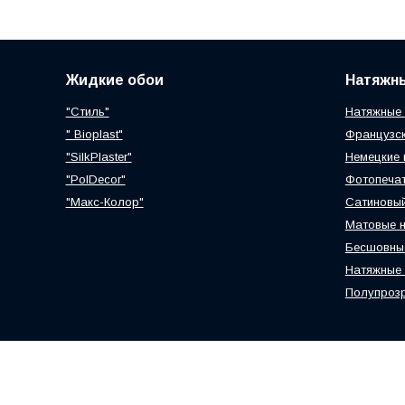
Жидкие обои
Натяжн
"Стиль"
Натяжные 
" Bioplast"
Французск
"SilkPlaster"
Немецкие 
"PolDecor"
Фотопечат
"Макс-Колор"
Сатиновый
Матовые н
Бесшовные
Натяжные 
Полупрозр