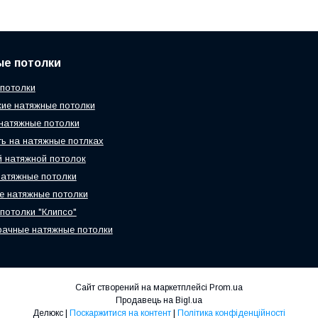
ые потолки
потолки
ие натяжные потолки
натяжные потолки
ь на натяжные потлках
 натяжной потолок
атяжные потолки
 натяжные потолки
потолки "Клипсо"
ачные натяжные потолки
Сайт створений на маркетплейсі
Prom.ua
Продавець на Bigl.ua
Делюкс |
Поскаржитися на контент
|
Політика конфіденційності