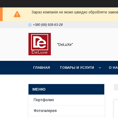
Зараз компанія не може швидко обробляти замовл
+380 (68) 928-63-28
"DeLuХe"
ГЛАВНАЯ
ТОВАРЫ И УСЛУГИ
О Н
Портфолио
Фотогалерея