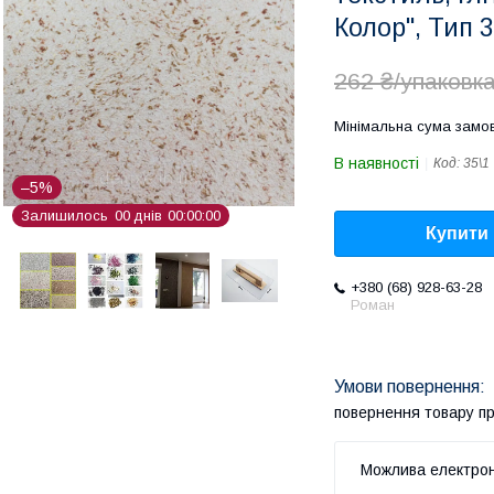
Колор", Тип 3
262 ₴/упаковк
Мінімальна сума замов
В наявності
Код:
35\1
–5%
Залишилось
0
0
днів
0
0
0
0
0
0
Купити
+380 (68) 928-63-28
Роман
повернення товару п