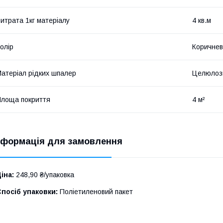
итрата 1кг матеріалу
4 кв.м
олір
Коричне
атеріал рідких шпалер
Целюлозн
лоща покриття
4 м²
нформація для замовлення
іна:
248,90 ₴/упаковка
посіб упаковки:
Поліетиленовий пакет